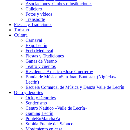
Asociaciones, Clubes e Instituciones
Callejero
Fotos y vídeos
Transporte
Fiestas y Tradiciones
Turismo
Cultura
Carnaval
ExpoLecrín
Feria Medieval
Fiestas y Tradiciones
Ganas de Verano
Teatro y cuentos
Residencia Artística «José Guerrero»
Banda de Música «San Juan Bautista» (Nigüelas-
Lecrín)
Escuela Comarcal de Música y Danza Valle de Lecrín
Ocio y deportes
Ocio y Deportes
Senderismo
Centro Naútico «Valle de Lecrín»
Gaming Lecrín
PonteEnMarchaYa
Subida Fuente del Sabuco
Movimiento en casa