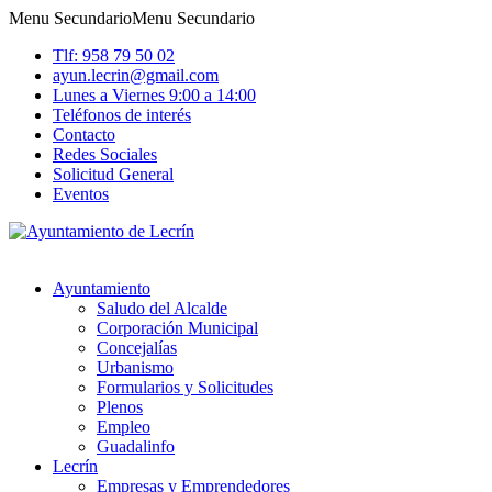
Menu Secundario
Menu Secundario
Tlf: 958 79 50 02
ayun.lecrin@gmail.com
Lunes a Viernes 9:00 a 14:00
Teléfonos de interés
Contacto
Redes Sociales
Solicitud General
Eventos
Ayuntamiento
Saludo del Alcalde
Corporación Municipal
Concejalías
Urbanismo
Formularios y Solicitudes
Plenos
Empleo
Guadalinfo
Lecrín
Empresas y Emprendedores