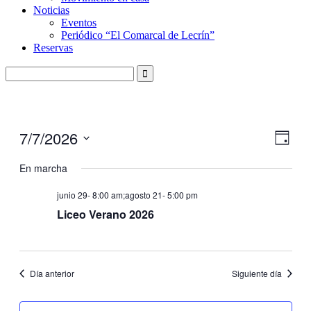
Noticias
Eventos
Periódico “El Comarcal de Lecrín”
Reservas
7/7/2026
Nave
Nave
Día
de
de
Seleccionar
vistas
fecha.
En marcha
vistas
de
Even
junio 29- 8:00 am
;
agosto 21- 5:00 pm
Liceo Verano 2026
Día anterior
Siguiente día