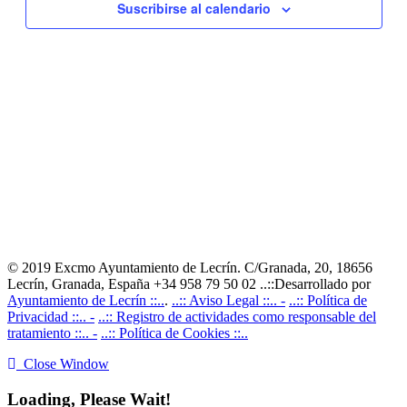
Suscribirse al calendario
© 2019 Excmo Ayuntamiento de Lecrín. C/Granada, 20, 18656
Lecrín, Granada, España +34 958 79 50 02 ..::Desarrollado por
Ayuntamiento de Lecrín ::..
.
..:: Aviso Legal ::.. -
..:: Política de
Privacidad ::.. -
..:: Registro de actividades como responsable del
tratamiento ::.. -
..:: Política de Cookies ::..
Close Window
Loading, Please Wait!