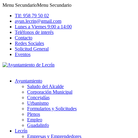
Menu Secundario
Menu Secundario
Tlf: 958 79 50 02
ayun.lecrin@gmail.com
Lunes a Viernes 9:00 a 14:00
Teléfonos de interés
Contacto
Redes Sociales
Solicitud General
Eventos
Ayuntamiento
Saludo del Alcalde
Corporación Municipal
Concejalías
Urbanismo
Formularios y Solicitudes
Plenos
Empleo
Guadalinfo
Lecrín
Empresas y Emprendedores