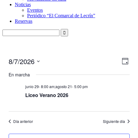
Noticias
Eventos
Periódico “El Comarcal de Lecrín”
Reservas
8/7/2026
Nave
Nave
Día
de
de
Seleccionar
vistas
fecha.
En marcha
vistas
de
Even
junio 29- 8:00 am
;
agosto 21- 5:00 pm
Liceo Verano 2026
Día anterior
Siguiente día