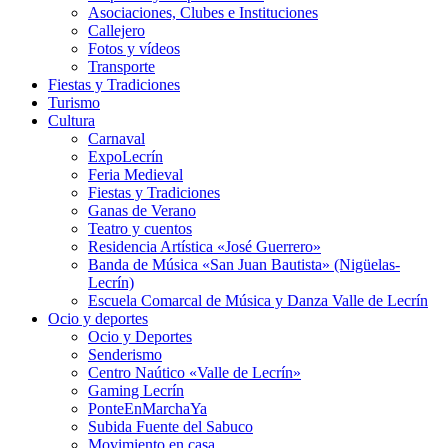
Asociaciones, Clubes e Instituciones
Callejero
Fotos y vídeos
Transporte
Fiestas y Tradiciones
Turismo
Cultura
Carnaval
ExpoLecrín
Feria Medieval
Fiestas y Tradiciones
Ganas de Verano
Teatro y cuentos
Residencia Artística «José Guerrero»
Banda de Música «San Juan Bautista» (Nigüelas-
Lecrín)
Escuela Comarcal de Música y Danza Valle de Lecrín
Ocio y deportes
Ocio y Deportes
Senderismo
Centro Naútico «Valle de Lecrín»
Gaming Lecrín
PonteEnMarchaYa
Subida Fuente del Sabuco
Movimiento en casa