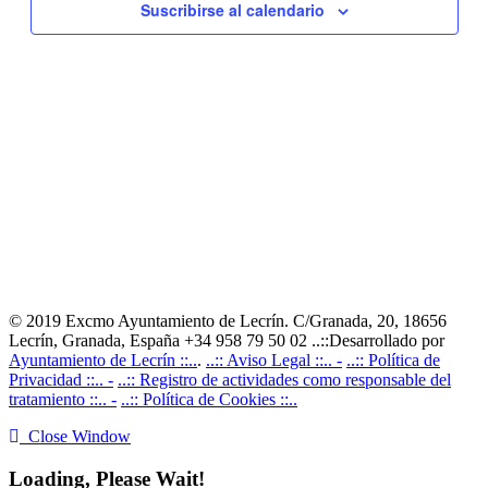
Suscribirse al calendario
© 2019 Excmo Ayuntamiento de Lecrín. C/Granada, 20, 18656
Lecrín, Granada, España +34 958 79 50 02 ..::Desarrollado por
Ayuntamiento de Lecrín ::..
.
..:: Aviso Legal ::.. -
..:: Política de
Privacidad ::.. -
..:: Registro de actividades como responsable del
tratamiento ::.. -
..:: Política de Cookies ::..
Close Window
Loading, Please Wait!