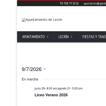
Tlf: 958 79 50 02
ayun.lecrin@gmai
AYUNTAMIENTO
LECRÍN
FIESTAS Y TRAD
9/7/2026
Seleccionar
fecha.
En marcha
junio 29- 8:00 am
;
agosto 21- 5:00 pm
Liceo Verano 2026