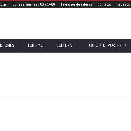
l.com
Lunes a Viernes 9:00 a 14:00
Teléfonos de interés
Contacto
Redes Soc
ICIONES
TURISMO
CULTURA
OCIO Y DEPORTES