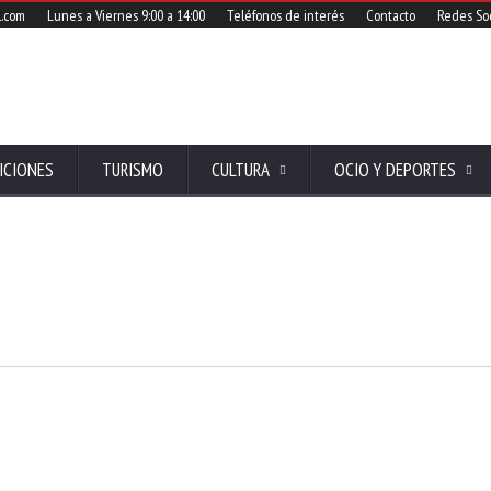
l.com
Lunes a Viernes 9:00 a 14:00
Teléfonos de interés
Contacto
Redes Soc
ICIONES
TURISMO
CULTURA
OCIO Y DEPORTES