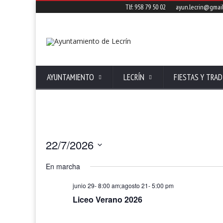
Tlf: 958 79 50 02
ayun.lecrin@gmai
AYUNTAMIENTO
LECRÍN
FIESTAS Y TRAD
22/7/2026
Seleccionar
fecha.
En marcha
junio 29- 8:00 am
;
agosto 21- 5:00 pm
Liceo Verano 2026