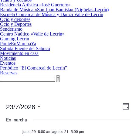
Residencia Artística «José Guerrero»
Banda de Música «San Juan Bautista» (Nigüelas-Lecrín)
Escuela Comarcal de Música y Danza Valle de Lecrín
Ocio y deportes
Ocio y Deportes
Senderismo
Centro Naútico «Valle de Lecrín»
Gaming Lecrín
PonteEnMarchaYa
Subida Fuente del Sabuco
Movimiento en casa
Noticias
Eventos
Periódico “El Comarcal de Lecrín”
Reservas
Nav
Nave
23/7/2026
Día
de
de
Seleccionar
vista
fecha.
vista
En marcha
de
Eve
junio 29- 8:00 am
;
agosto 21- 5:00 pm