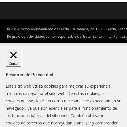
© 2019 Excmo Ayuntamiento de Lecrín. C/Granada, 20, 18656 Lecrín, Grana
Registro de actividades como responsable del tratamiento ::.. -
..:: Política
Cerrar
Resumen de Privacidad
Este sitio web utiliza cookies para mejorar su experiencia
mientras navega por el sitio web. De estas cookies, las
cookies que se clasifican como necesarias se almacenan en su
navegador, ya que son esenciales para el funcionamiento de
las funciones básicas del sitio web. También utilizamos
cookies de terceros que nos ayudan a analizar y comprender