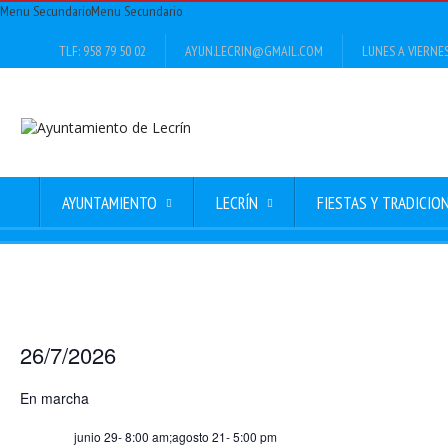
Menu Secundario
Menu Secundario
TLF: 958 79 50 02
AYUN.LECRIN@GMAIL.COM
LUNES A VIERNES 
AYUNTAMIENTO
LECRÍN
FIESTAS Y TRADICIO
26/7/2026
Seleccionar
En marcha
fecha.
junio 29- 8:00 am
;
agosto 21- 5:00 pm