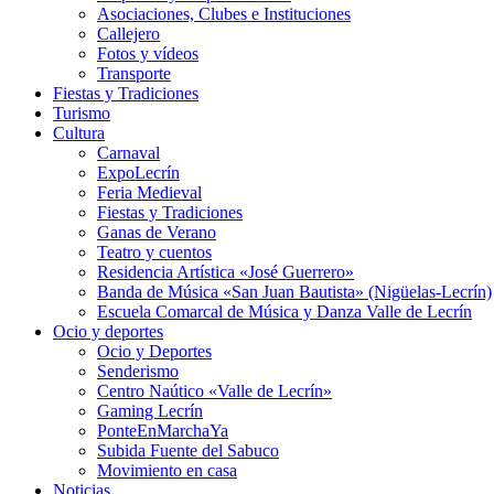
Asociaciones, Clubes e Instituciones
Callejero
Fotos y vídeos
Transporte
Fiestas y Tradiciones
Turismo
Cultura
Carnaval
ExpoLecrín
Feria Medieval
Fiestas y Tradiciones
Ganas de Verano
Teatro y cuentos
Residencia Artística «José Guerrero»
Banda de Música «San Juan Bautista» (Nigüelas-Lecrín)
Escuela Comarcal de Música y Danza Valle de Lecrín
Ocio y deportes
Ocio y Deportes
Senderismo
Centro Naútico «Valle de Lecrín»
Gaming Lecrín
PonteEnMarchaYa
Subida Fuente del Sabuco
Movimiento en casa
Noticias