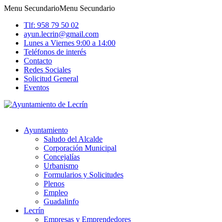
Menu Secundario
Menu Secundario
Tlf: 958 79 50 02
ayun.lecrin@gmail.com
Lunes a Viernes 9:00 a 14:00
Teléfonos de interés
Contacto
Redes Sociales
Solicitud General
Eventos
Ayuntamiento
Saludo del Alcalde
Corporación Municipal
Concejalías
Urbanismo
Formularios y Solicitudes
Plenos
Empleo
Guadalinfo
Lecrín
Empresas y Emprendedores