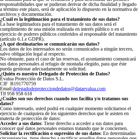
responsabilidades que se pudieran derivar de dicha finalidad y llegado
a término este plazo, será de aplicación lo dispuesto en la normativa de
archivos y documentación.
¿Cuál es la legitimación para el tratamiento de sus datos?
La base legitimadora para el tratamiento de sus datos será el
cumplimiento de una misión realizada en interés público o en el
ejercicio de poderes públicos conferidos al responsable del tratamiento
(artículo 6.1.e GDPR).
¿A qué destinatarios se comunicarán sus datos?
Los datos de los interesados no serán comunicados a ningún tercero,
salvo obligación legal al respecto.
No obstante, para el caso de las reservas, el ayuntamiento comunicará
sus datos personales al refugio de montaña elegido, para que éste
pueda gestionar adecuadamente su solicitud.
¿Quién es nuestro Delegado de Protección de Datos?
Evalua Protección de Datos S.L.
CIF B191770759
Email:
delegadodeprotecciondedatos@dataevalua.com
Tlf 958 958 618
¿Cuáles son sus derechos cuando nos facilita y/o tratamos sus
datos?
Como interesado, usted podrá en cualquier momento solicitarnos el
ejercicio de cualquiera de los siguientes derechos que le asisten en
materia de protección de datos:
Acceder a sus datos
: Tiene derecho a acceder a sus datos para
conocer qué datos personales estamos tratando que le conciernen.
Solicitar la rectificación o supresión de sus datos
: En determinadas
circunstancias, tiene derecho a rectificar aquellos datos personales que