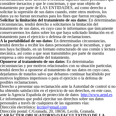
considere inexactos y que le conciernan, y que sean objeto de
tratamiento por parte de LAS ENTIDADES, así como derecho a
solicitar la supresión de sus datos cuando, entre otros motivos, los
datos ya no fueran necesarios para los fines que fueron recogidos.
Solicitar la limitación del tratamiento de sus datos
: En determinadas
circunstancias, tendrá derecho a solicitarnos la limitación del
tratamiento de sus datos, en cuyo caso le informamos que únicamente
conservaremos los datos sobre los que haya solicitado limitación en el
tratamiento para el ejercicio o defensa de reclamaciones.
A la portabilidad de sus datos
: En determinadas circunstancias,
tendrá derecho a recibir los datos personales que le incumban, y que
nos haya facilitado, en un formato estructurado de uso común y lectura
mecánica, así como a que sean transmitidos por parte de nuestra
empresa a otro responsable del tratamiento.
Oponerse al tratamiento de sus datos
: En determinadas
circunstancias y por motivos relacionados con su situación particular,
tendrá derecho a oponerse al tratamiento de sus datos en cuyo caso,
dejaríamos de tratarlos salvo que debamos continuar haciéndolo por
motivos legítimos imperiosos o para el ejercicio o la defensa de
posibles reclamaciones.
Derecho a presentar una reclamación ante la Autoridad de control si no
ha obtenido satisfacción en el ejercicio de sus derechos, en este caso,
ante la Agencia Española de protección de datos
http://www.aepd.es
Le informamos que podrá ejercitar sus derechos sobre sus datos
personales a través de cualquiera de las siguientes vías:
Dirección electrónica:
lecrin@gmail.com
Dirección postal: C/Granada, 20, 18656, Lecrín, Granada.
CARÁCTER OBLIGATORIO O FACULTATIVO DE LA