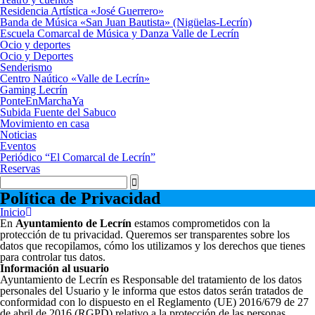
Residencia Artística «José Guerrero»
Banda de Música «San Juan Bautista» (Nigüelas-Lecrín)
Escuela Comarcal de Música y Danza Valle de Lecrín
Ocio y deportes
Ocio y Deportes
Senderismo
Centro Naútico «Valle de Lecrín»
Gaming Lecrín
PonteEnMarchaYa
Subida Fuente del Sabuco
Movimiento en casa
Noticias
Eventos
Periódico “El Comarcal de Lecrín”
Reservas
Política de Privacidad
Inicio
En
Ayuntamiento de Lecrín
estamos comprometidos con la
protección de tu privacidad. Queremos ser transparentes sobre los
datos que recopilamos, cómo los utilizamos y los derechos que tienes
para controlar tus datos.
Información al usuario
Ayuntamiento de Lecrín es Responsable del tratamiento de los datos
personales del Usuario y le informa que estos datos serán tratados de
conformidad con lo dispuesto en el Reglamento (UE) 2016/679 de 27
de abril de 2016 (RGPD) relativo a la protección de las personas