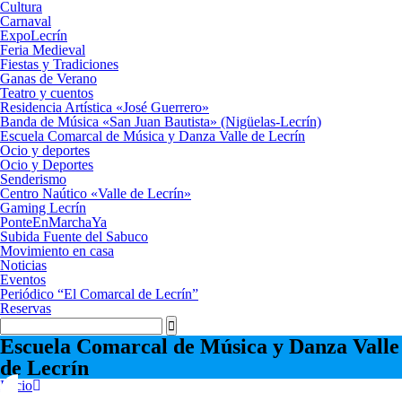
Cultura
Carnaval
ExpoLecrín
Feria Medieval
Fiestas y Tradiciones
Ganas de Verano
Teatro y cuentos
Residencia Artística «José Guerrero»
Banda de Música «San Juan Bautista» (Nigüelas-Lecrín)
Escuela Comarcal de Música y Danza Valle de Lecrín
Ocio y deportes
Ocio y Deportes
Senderismo
Centro Naútico «Valle de Lecrín»
Gaming Lecrín
PonteEnMarchaYa
Subida Fuente del Sabuco
Movimiento en casa
Noticias
Eventos
Periódico “El Comarcal de Lecrín”
Reservas
Escuela Comarcal de Música y Danza Valle
de Lecrín
Inicio