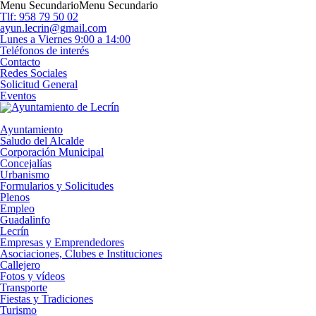
Menu Secundario
Menu Secundario
Tlf: 958 79 50 02
ayun.lecrin@gmail.com
Lunes a Viernes 9:00 a 14:00
Teléfonos de interés
Contacto
Redes Sociales
Solicitud General
Eventos
Ayuntamiento
Saludo del Alcalde
Corporación Municipal
Concejalías
Urbanismo
Formularios y Solicitudes
Plenos
Empleo
Guadalinfo
Lecrín
Empresas y Emprendedores
Asociaciones, Clubes e Instituciones
Callejero
Fotos y vídeos
Transporte
Fiestas y Tradiciones
Turismo