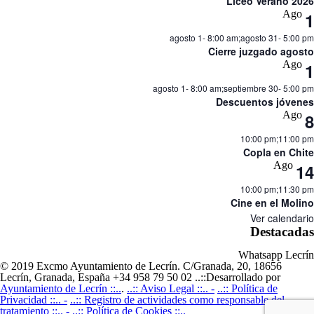
Liceo Verano 2026
Ago
1
agosto 1- 8:00 am
;
agosto 31- 5:00 pm
Cierre juzgado agosto
Ago
1
agosto 1- 8:00 am
;
septiembre 30- 5:00 pm
Descuentos jóvenes
Ago
8
10:00 pm
;
11:00 pm
Copla en Chite
Ago
14
10:00 pm
;
11:30 pm
Cine en el Molino
Ver calendario
Destacadas
Whatsapp Lecrín
© 2019 Excmo Ayuntamiento de Lecrín. C/Granada, 20, 18656
Lecrín, Granada, España +34 958 79 50 02 ..::Desarrollado por
Ayuntamiento de Lecrín ::..
.
..:: Aviso Legal ::.. -
..:: Política de
Privacidad ::.. -
..:: Registro de actividades como responsable del
tratamiento ::.. -
..:: Política de Cookies ::..