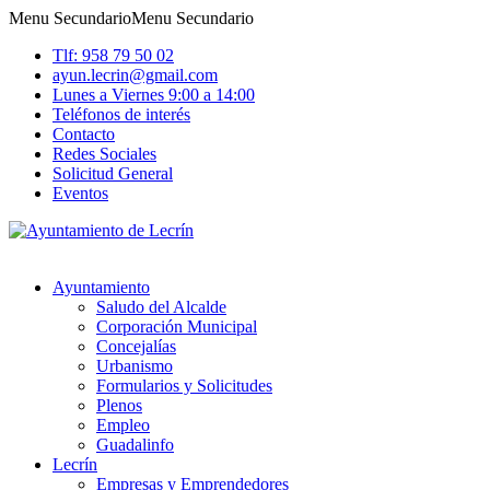
Menu Secundario
Menu Secundario
Tlf: 958 79 50 02
ayun.lecrin@gmail.com
Lunes a Viernes 9:00 a 14:00
Teléfonos de interés
Contacto
Redes Sociales
Solicitud General
Eventos
Ayuntamiento
Saludo del Alcalde
Corporación Municipal
Concejalías
Urbanismo
Formularios y Solicitudes
Plenos
Empleo
Guadalinfo
Lecrín
Empresas y Emprendedores