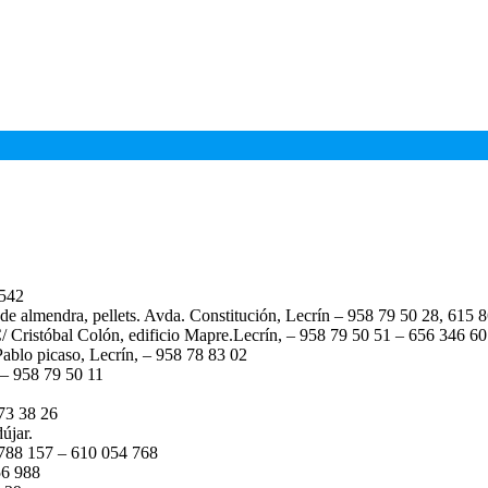
 542
 de almendra, pellets. Avda. Constitución, Lecrín – 958 79 50 28, 615 
 C/ Cristóbal Colón, edificio Mapre.Lecrín, – 958 79 50 51 – 656 346 6
Pablo picaso, Lecrín, – 958 78 83 02
 – 958 79 50 11
73 38 26
újar.
8 788 157 – 610 054 768
56 988