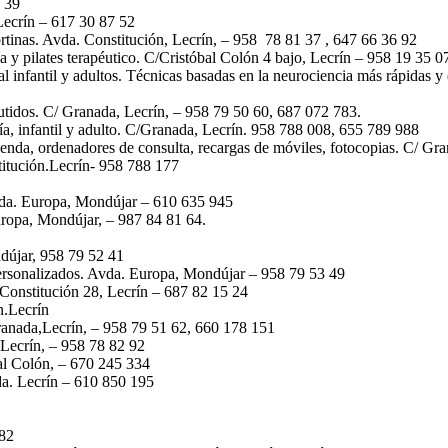
 39
Lecrín – 617 30 87 52
tinas. Avda. Constitución, Lecrín, – 958 78 81 37 , 647 66 36 92
ía y pilates terapéutico. C/Cristóbal Colón 4 bajo, Lecrín – 958 19 35 0
al infantil y adultos. Técnicas basadas en la neurociencia más rápidas y
utidos. C/ Granada, Lecrín, – 958 79 50 60, 687 072 783.
ía, infantil y adulto. C/Granada, Lecrín. 958 788 008, 655 789 988
 tienda, ordenadores de consulta, recargas de móviles, fotocopias. C/ Gr
titución.Lecrín- 958 788 177
 Avda. Europa, Mondújar – 610 635 945
uropa, Mondújar, – 987 84 81 64.
dújar, 958 79 52 41
 personalizados. Avda. Europa, Mondújar – 958 79 53 49
. Constitución 28, Lecrín – 687 82 15 24
n.Lecrín
Granada,Lecrín, – 958 79 51 62, 660 178 151
 Lecrín, – 958 78 82 92
al Colón, – 670 245 334
da. Lecrín – 610 850 195
082