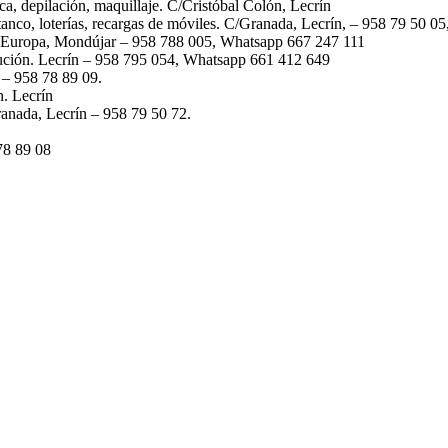
ica, depilación, maquillaje. C/Cristóbal Colón, Lecrín
tanco, loterías, recargas de móviles. C/Granada, Lecrín, – 958 79 50 
. Europa, Mondújar – 958 788 005, Whatsapp 667 247 111
tución. Lecrín – 958 795 054, Whatsapp 661 412 649
 – 958 78 89 09.
. Lecrín
ranada, Lecrín – 958 79 50 72.
78 89 08