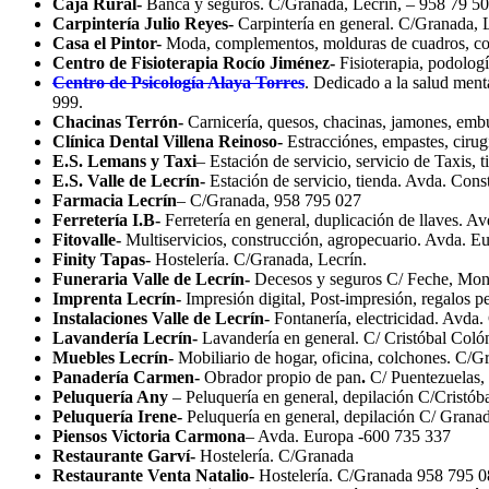
Caja Rural-
Banca y seguros. C/Granada, Lecrín, – 958 79 50
Carpintería Julio Reyes-
Carpintería en general. C/Granada, 
Casa el Pintor-
Moda, complementos, molduras de cuadros, cor
Centro de Fisioterapia Rocío Jiménez-
Fisioterapia, podolog
Centro de Psicología Alaya Torres
. Dedicado a la salud ment
999.
Chacinas Terrón-
Carnicería, quesos, chacinas, jamones, emb
Clínica Dental Villena Reinoso-
Estracciónes, empastes, cirug
E.S. Lemans y Taxi
– Estación de servicio, servicio de Taxis,
E.S. Valle de Lecrín-
Estación de servicio, tienda. Avda. Cons
Farmacia Lecrín
– C/Granada, 958 795 027
Ferretería I.B-
Ferretería en general, duplicación de llaves.
Fitovalle-
Multiservicios, construcción, agropecuario. Avda. E
Finity Tapas-
Hostelería. C/Granada, Lecrín.
Funeraria Valle de Lecrín-
Decesos y seguros C/ Feche, Mon
Imprenta Lecrín-
Impresión digital, Post-impresión, regalos
Instalaciones Valle de Lecrín-
Fontanería, electricidad. Avda
Lavandería Lecrín-
Lavandería en general. C/ Cristóbal Coló
Muebles Lecrín-
Mobiliario de hogar, oficina, colchones. C/
Panadería Carmen-
Obrador propio de pan
.
C/ Puentezuelas,
Peluquería Any
– Peluquería en general, depilación C/Cristób
Peluquería Irene-
Peluquería en general, depilación C/ Grana
Piensos Victoria Carmona
– Avda. Europa -600 735 337
Restaurante Garví-
Hostelería. C/Granada
Restaurante Venta Natalio-
Hostelería. C/Granada 958 795 