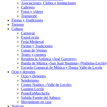
Asociaciones, Clubes e Instituciones
Callejero
Fotos y vídeos
Transporte
Fiestas y Tradiciones
Turismo
Cultura
Carnaval
ExpoLecrín
Feria Medieval
Fiestas y Tradiciones
Ganas de Verano
Teatro y cuentos
Residencia Artística «José Guerrero»
Banda de Música «San Juan Bautista» (Nigüelas-Lecrín)
Escuela Comarcal de Música y Danza Valle de Lecrín
Ocio y deportes
Ocio y Deportes
Senderismo
Centro Naútico «Valle de Lecrín»
Gaming Lecrín
PonteEnMarchaYa
Subida Fuente del Sabuco
Movimiento en casa
Noticias