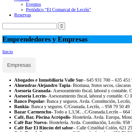
Eventos
Periódico “El Comarcal de Lecrín”
Reservas
Emprendedores y Empresas
Inicio
Empresas
Abogados e Inmobiliaria Valle Sur
– 645 931 700 – 635 451
Almendras Alejandro Tapia-
Biomasa, frutos secos, cáscaras
Asesoría Granada-
Asesoramiento fiscal, laboral y contable.
Asesoría Lecrín-
Asesoramiento fiscal, laboral y contable. C/ 
Banco Popular-
Banca y seguros. Avda. Constitución, Lecrín,
Bankia-
Banca y seguros. C/Granada, Lecrín, – 958 79 50 49
Bazar Carmenchu-
Todo a 1,3,5€…C/Granada.Lecrín – 664 
Café, Bar, Piscina Acrópolis-
Hostelería. Avda. Europa, Mond
Café Bar Nuevo-
Hostelería. Avda. Constitución, Lecrín. 95
Café Bar El Rincón del sabor
– Calle Cristóbal Colón, 621 2