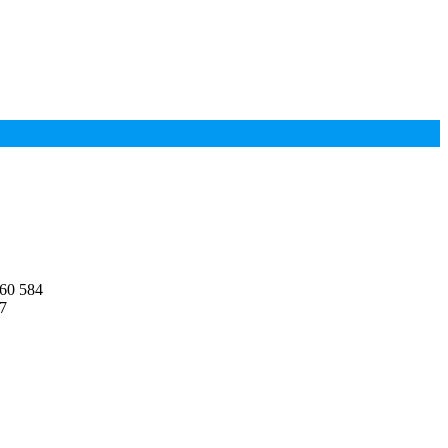
860 584
07