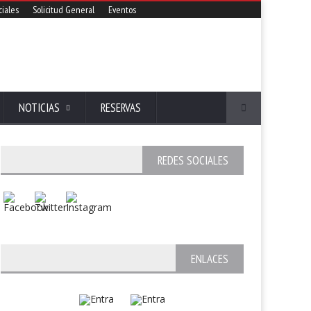
iales
Solicitud General
Eventos
NOTICIAS
RESERVAS
REDES SOCIALES
ENLACES