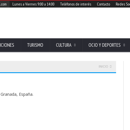
l.com
Lunes a Viernes 9:00 a 14:00
Teléfonos de interés
Contacto
Redes Soc
ICIONES
TURISMO
CULTURA
OCIO Y DEPORTES
INICIO
, Granada, España.