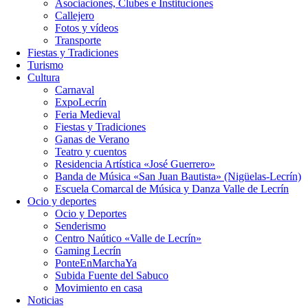
Asociaciones, Clubes e Instituciones
Callejero
Fotos y vídeos
Transporte
Fiestas y Tradiciones
Turismo
Cultura
Carnaval
ExpoLecrín
Feria Medieval
Fiestas y Tradiciones
Ganas de Verano
Teatro y cuentos
Residencia Artística «José Guerrero»
Banda de Música «San Juan Bautista» (Nigüelas-Lecrín)
Escuela Comarcal de Música y Danza Valle de Lecrín
Ocio y deportes
Ocio y Deportes
Senderismo
Centro Naútico «Valle de Lecrín»
Gaming Lecrín
PonteEnMarchaYa
Subida Fuente del Sabuco
Movimiento en casa
Noticias