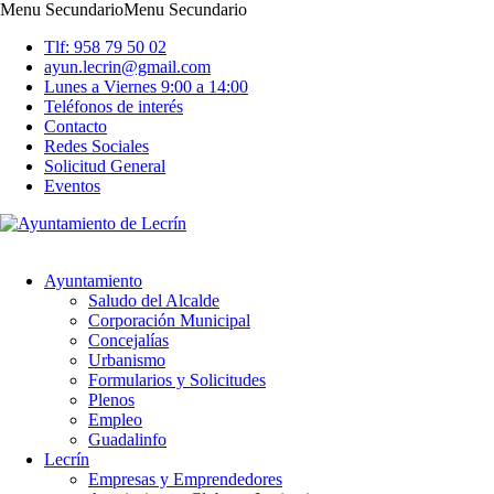
Menu Secundario
Menu Secundario
Tlf: 958 79 50 02
ayun.lecrin@gmail.com
Lunes a Viernes 9:00 a 14:00
Teléfonos de interés
Contacto
Redes Sociales
Solicitud General
Eventos
Ayuntamiento
Saludo del Alcalde
Corporación Municipal
Concejalías
Urbanismo
Formularios y Solicitudes
Plenos
Empleo
Guadalinfo
Lecrín
Empresas y Emprendedores