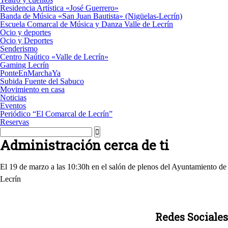
Residencia Artística «José Guerrero»
Banda de Música «San Juan Bautista» (Nigüelas-Lecrín)
Escuela Comarcal de Música y Danza Valle de Lecrín
Ocio y deportes
Ocio y Deportes
Senderismo
Centro Naútico «Valle de Lecrín»
Gaming Lecrín
PonteEnMarchaYa
Subida Fuente del Sabuco
Movimiento en casa
Noticias
Eventos
Periódico “El Comarcal de Lecrín”
Reservas
Administración cerca de ti
El 19 de marzo a las 10:30h en el salón de plenos del Ayuntamiento de
Lecrín
Redes Sociales