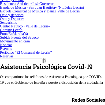
Residencia Artística «José Guerrero»
Banda de Música «San Juan Bautista» (Nigüelas-Lecrín)
Escuela Comarcal de Música y Danza Valle de Lecrín
Ocio y deportes
Ocio y Deportes
Senderismo
Centro Naútico «Valle de Lecrín»
Gaming Lecrín
PonteEnMarchaYa
Subida Fuente del Sabuco
Movimiento en casa
Noticias
Eventos
Periódico “El Comarcal de Lecrín”
Reservas
Asistencia Psicológica Covid-19
Os compartimos los teléfonos de Asistencia Psicológica por COVID-
19 que el Gobierno de España a puesto a disposición de la ciudadanía
Redes Sociales