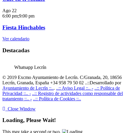
Ago
22
6:00 pm
;
9:00 pm
Fiesta Hinchables
Ver calendario
Destacadas
Whatsapp Lecrín
© 2019 Excmo Ayuntamiento de Lecrín. C/Granada, 20, 18656
Lecrín, Granada, España +34 958 79 50 02 ..::Desarrollado por
Ayuntamiento de Lecrín ::..
.
..:: Aviso Legal ::.. -
..:: Política de
Privacidad ::.. -
..:: Registro de actividades como responsable del
tratamiento ::.. -
..:: Política de Cookies ::..
Close Window
Loading, Please Wait!
This may take a second or two.