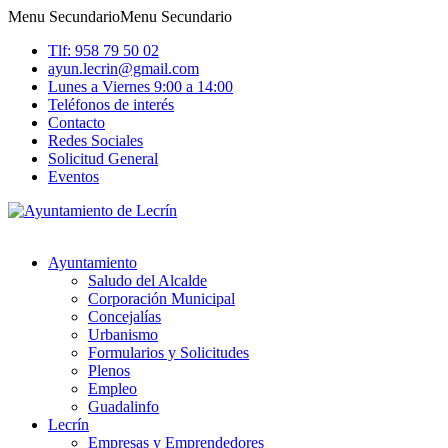
Menu Secundario
Menu Secundario
Tlf: 958 79 50 02
ayun.lecrin@gmail.com
Lunes a Viernes 9:00 a 14:00
Teléfonos de interés
Contacto
Redes Sociales
Solicitud General
Eventos
Ayuntamiento
Saludo del Alcalde
Corporación Municipal
Concejalías
Urbanismo
Formularios y Solicitudes
Plenos
Empleo
Guadalinfo
Lecrín
Empresas y Emprendedores