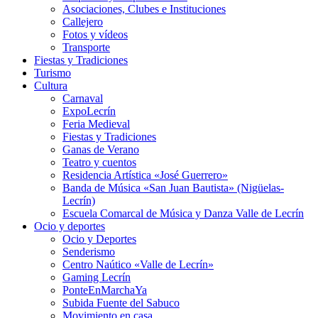
Asociaciones, Clubes e Instituciones
Callejero
Fotos y vídeos
Transporte
Fiestas y Tradiciones
Turismo
Cultura
Carnaval
ExpoLecrín
Feria Medieval
Fiestas y Tradiciones
Ganas de Verano
Teatro y cuentos
Residencia Artística «José Guerrero»
Banda de Música «San Juan Bautista» (Nigüelas-
Lecrín)
Escuela Comarcal de Música y Danza Valle de Lecrín
Ocio y deportes
Ocio y Deportes
Senderismo
Centro Naútico «Valle de Lecrín»
Gaming Lecrín
PonteEnMarchaYa
Subida Fuente del Sabuco
Movimiento en casa