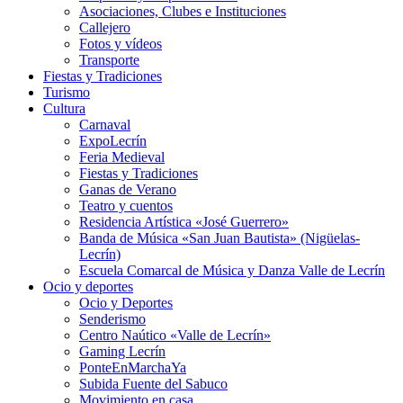
Asociaciones, Clubes e Instituciones
Callejero
Fotos y vídeos
Transporte
Fiestas y Tradiciones
Turismo
Cultura
Carnaval
ExpoLecrín
Feria Medieval
Fiestas y Tradiciones
Ganas de Verano
Teatro y cuentos
Residencia Artística «José Guerrero»
Banda de Música «San Juan Bautista» (Nigüelas-
Lecrín)
Escuela Comarcal de Música y Danza Valle de Lecrín
Ocio y deportes
Ocio y Deportes
Senderismo
Centro Naútico «Valle de Lecrín»
Gaming Lecrín
PonteEnMarchaYa
Subida Fuente del Sabuco
Movimiento en casa