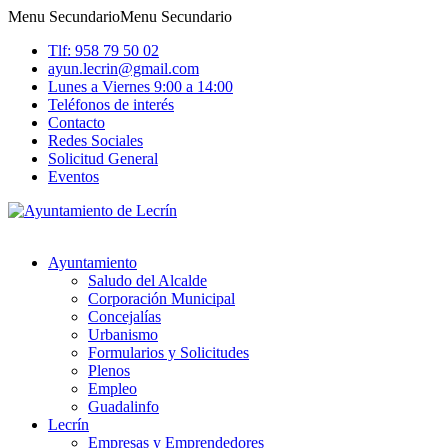
Menu Secundario
Menu Secundario
Tlf: 958 79 50 02
ayun.lecrin@gmail.com
Lunes a Viernes 9:00 a 14:00
Teléfonos de interés
Contacto
Redes Sociales
Solicitud General
Eventos
Ayuntamiento
Saludo del Alcalde
Corporación Municipal
Concejalías
Urbanismo
Formularios y Solicitudes
Plenos
Empleo
Guadalinfo
Lecrín
Empresas y Emprendedores