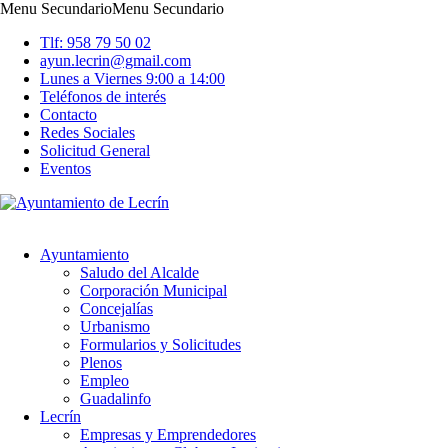
Menu Secundario
Menu Secundario
Tlf: 958 79 50 02
ayun.lecrin@gmail.com
Lunes a Viernes 9:00 a 14:00
Teléfonos de interés
Contacto
Redes Sociales
Solicitud General
Eventos
Ayuntamiento
Saludo del Alcalde
Corporación Municipal
Concejalías
Urbanismo
Formularios y Solicitudes
Plenos
Empleo
Guadalinfo
Lecrín
Empresas y Emprendedores