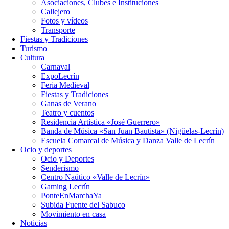
Asociaciones, Clubes e Instituciones
Callejero
Fotos y vídeos
Transporte
Fiestas y Tradiciones
Turismo
Cultura
Carnaval
ExpoLecrín
Feria Medieval
Fiestas y Tradiciones
Ganas de Verano
Teatro y cuentos
Residencia Artística «José Guerrero»
Banda de Música «San Juan Bautista» (Nigüelas-Lecrín)
Escuela Comarcal de Música y Danza Valle de Lecrín
Ocio y deportes
Ocio y Deportes
Senderismo
Centro Naútico «Valle de Lecrín»
Gaming Lecrín
PonteEnMarchaYa
Subida Fuente del Sabuco
Movimiento en casa
Noticias