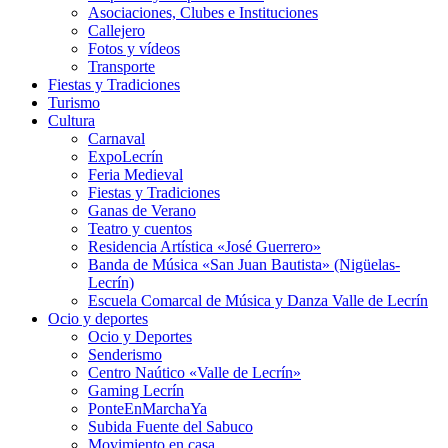
Asociaciones, Clubes e Instituciones
Callejero
Fotos y vídeos
Transporte
Fiestas y Tradiciones
Turismo
Cultura
Carnaval
ExpoLecrín
Feria Medieval
Fiestas y Tradiciones
Ganas de Verano
Teatro y cuentos
Residencia Artística «José Guerrero»
Banda de Música «San Juan Bautista» (Nigüelas-
Lecrín)
Escuela Comarcal de Música y Danza Valle de Lecrín
Ocio y deportes
Ocio y Deportes
Senderismo
Centro Naútico «Valle de Lecrín»
Gaming Lecrín
PonteEnMarchaYa
Subida Fuente del Sabuco
Movimiento en casa