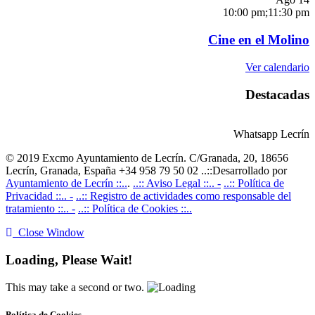
10:00 pm
;
11:30 pm
Cine en el Molino
Ver calendario
Destacadas
Whatsapp Lecrín
© 2019 Excmo Ayuntamiento de Lecrín. C/Granada, 20, 18656
Lecrín, Granada, España +34 958 79 50 02 ..::Desarrollado por
Ayuntamiento de Lecrín ::..
.
..:: Aviso Legal ::.. -
..:: Política de
Privacidad ::.. -
..:: Registro de actividades como responsable del
tratamiento ::.. -
..:: Política de Cookies ::..
Close Window
Loading, Please Wait!
This may take a second or two.
Política de Cookies