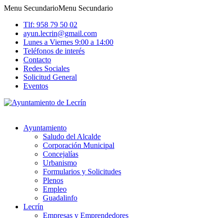
Menu Secundario
Menu Secundario
Tlf: 958 79 50 02
ayun.lecrin@gmail.com
Lunes a Viernes 9:00 a 14:00
Teléfonos de interés
Contacto
Redes Sociales
Solicitud General
Eventos
Ayuntamiento
Saludo del Alcalde
Corporación Municipal
Concejalías
Urbanismo
Formularios y Solicitudes
Plenos
Empleo
Guadalinfo
Lecrín
Empresas y Emprendedores