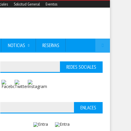
iales
Solicitud General
Eventos
NOTICIAS
RESERVAS
REDES SOCIALES
ENLACES