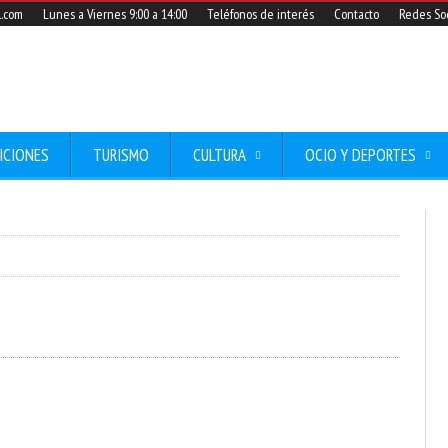
l.com
Lunes a Viernes 9:00 a 14:00
Teléfonos de interés
Contacto
Redes Soc
ICIONES
TURISMO
CULTURA
OCIO Y DEPORTES