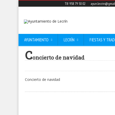
Tlf: 958 79 50 02
ayun.lecrin@gmai
AYUNTAMIENTO
LECRÍN
FIESTAS Y TRAD
C
oncierto de navidad
Concierto de navidad