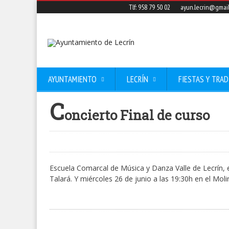
Tlf: 958 79 50 02
ayun.lecrin@gmai
AYUNTAMIENTO
LECRÍN
FIESTAS Y TRAD
C
oncierto Final de curso
Escuela Comarcal de Música y Danza Valle de Lecrín, el
Talará. Y miércoles 26 de junio a las 19:30h en el Mol