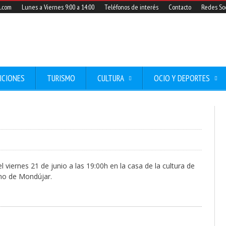
l.com
Lunes a Viernes 9:00 a 14:00
Teléfonos de interés
Contacto
Redes Soc
ICIONES
TURISMO
CULTURA
OCIO Y DEPORTES
 viernes 21 de junio a las 19:00h en la casa de la cultura de
ino de Mondújar.