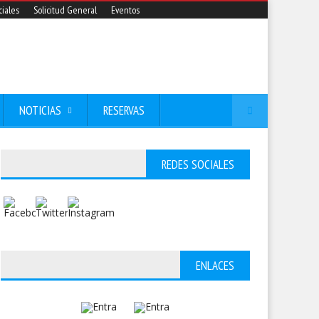
iales
Solicitud General
Eventos
NOTICIAS
RESERVAS
REDES SOCIALES
ENLACES