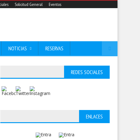
iales
Solicitud General
Eventos
NOTICIAS
RESERVAS
REDES SOCIALES
ENLACES