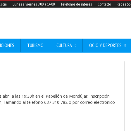
l.com
Lunes a Viernes 9:00 a 14:00
Teléfonos de interés
Contacto
Redes Soc
ICIONES
TURISMO
CULTURA
OCIO Y DEPORTES
abril a las 19:30h en el Pabellón de Mondújar. Inscripción
ín, llamando al teléfono 637 310 782 o por correo electrónico