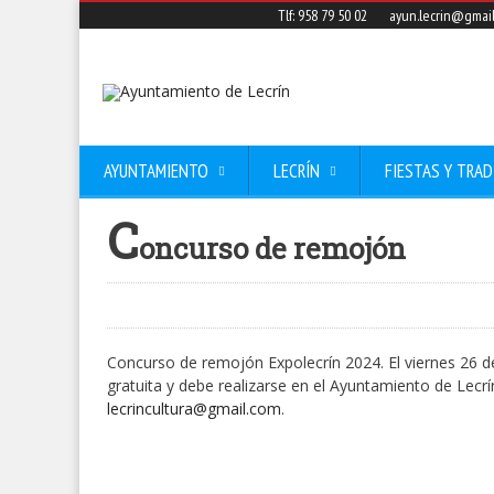
Tlf: 958 79 50 02
ayun.lecrin@gmai
AYUNTAMIENTO
LECRÍN
FIESTAS Y TRAD
C
oncurso de remojón
Concurso de remojón Expolecrín 2024. El viernes 26 de 
gratuita y debe realizarse en el Ayuntamiento de Lecr
lecrincultura@gmail.com
.