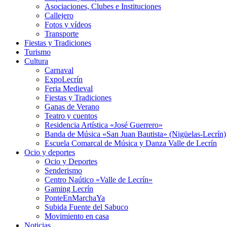
Asociaciones, Clubes e Instituciones
Callejero
Fotos y vídeos
Transporte
Fiestas y Tradiciones
Turismo
Cultura
Carnaval
ExpoLecrín
Feria Medieval
Fiestas y Tradiciones
Ganas de Verano
Teatro y cuentos
Residencia Artística «José Guerrero»
Banda de Música «San Juan Bautista» (Nigüelas-Lecrín)
Escuela Comarcal de Música y Danza Valle de Lecrín
Ocio y deportes
Ocio y Deportes
Senderismo
Centro Naútico «Valle de Lecrín»
Gaming Lecrín
PonteEnMarchaYa
Subida Fuente del Sabuco
Movimiento en casa
Noticias