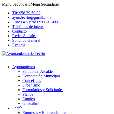
Menu Secundario
Menu Secundario
Tlf: 958 79 50 02
ayun.lecrin@gmail.com
Lunes a Viernes 9:00 a 14:00
Teléfonos de interés
Contacto
Redes Sociales
Solicitud General
Eventos
Ayuntamiento
Saludo del Alcalde
Corporación Municipal
Concejalías
Urbanismo
Formularios y Solicitudes
Plenos
Empleo
Guadalinfo
Lecrín
Empresas y Emprendedores