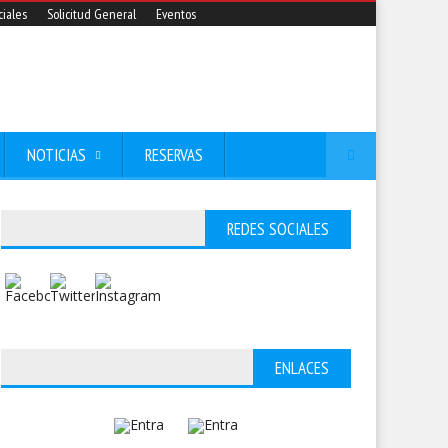
iales
Solicitud General
Eventos
NOTICIAS
RESERVAS
REDES SOCIALES
ENLACES