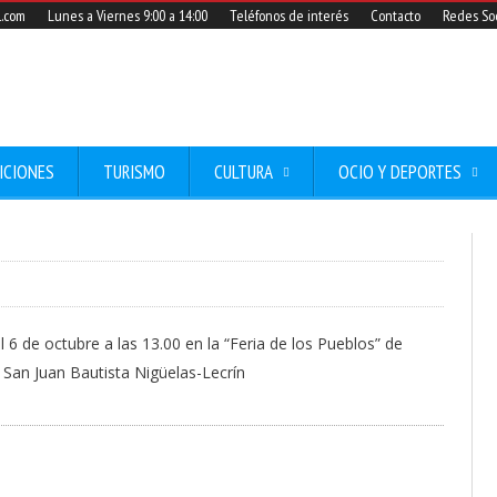
l.com
Lunes a Viernes 9:00 a 14:00
Teléfonos de interés
Contacto
Redes Soc
ICIONES
TURISMO
CULTURA
OCIO Y DEPORTES
6 de octubre a las 13.00 en la “Feria de los Pueblos” de
San Juan Bautista Nigüelas-Lecrín