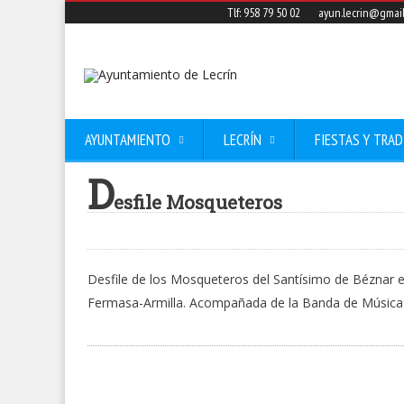
Tlf: 958 79 50 02
ayun.lecrin@gmai
AYUNTAMIENTO
LECRÍN
FIESTAS Y TRAD
D
esfile Mosqueteros
Desfile de los Mosqueteros del Santísimo de Béznar el 
Fermasa-Armilla. Acompañada de la Banda de Música 