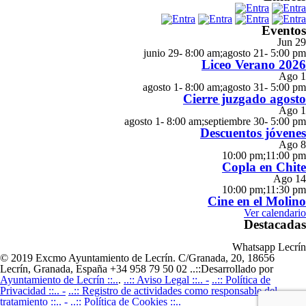
Eventos
Jun
29
junio 29- 8:00 am
;
agosto 21- 5:00 pm
Liceo Verano 2026
Ago
1
agosto 1- 8:00 am
;
agosto 31- 5:00 pm
Cierre juzgado agosto
Ago
1
agosto 1- 8:00 am
;
septiembre 30- 5:00 pm
Descuentos jóvenes
Ago
8
10:00 pm
;
11:00 pm
Copla en Chite
Ago
14
10:00 pm
;
11:30 pm
Cine en el Molino
Ver calendario
Destacadas
Whatsapp Lecrín
© 2019 Excmo Ayuntamiento de Lecrín. C/Granada, 20, 18656
Lecrín, Granada, España +34 958 79 50 02 ..::Desarrollado por
Ayuntamiento de Lecrín ::..
.
..:: Aviso Legal ::.. -
..:: Política de
Privacidad ::.. -
..:: Registro de actividades como responsable del
tratamiento ::.. -
..:: Política de Cookies ::..