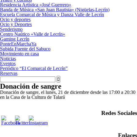
Residencia Artística «José Guerrero»
Banda de Música «San Juan Bautista» (Nigüelas-Lecrín)
Escuela Comarcal de Música y Danza Valle de Lecrín
Ocio y deportes
Ocio y Deportes
Senderismo
Centro Naútico «Valle de Lecrín»
Gaming Lecrín
PonteEnMarchaYa
Subida Fuente del Sabuco
Movimiento en casa
Noticias
Eventos
Periódico “El Comarcal de Lecrín”
Reservas
Donación de sangre
Donación de sangre, el lunes, 21 de diciembre desde las 17:00 a 20:30
en la Casa de la Cultura de Talará
Redes Sociales
Enlaces