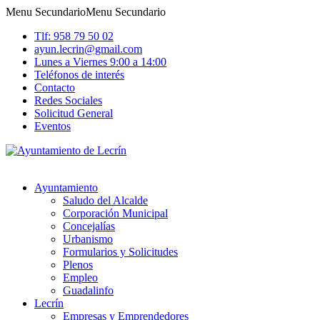
Menu Secundario
Menu Secundario
Tlf: 958 79 50 02
ayun.lecrin@gmail.com
Lunes a Viernes 9:00 a 14:00
Teléfonos de interés
Contacto
Redes Sociales
Solicitud General
Eventos
Ayuntamiento
Saludo del Alcalde
Corporación Municipal
Concejalías
Urbanismo
Formularios y Solicitudes
Plenos
Empleo
Guadalinfo
Lecrín
Empresas y Emprendedores