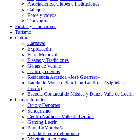
Asociaciones, Clubes e Instituciones
Callejero
Fotos y vídeos
Transporte
Fiestas y Tradiciones
Turismo
Cultura
Carnaval
ExpoLecrín
Feria Medieval
Fiestas y Tradiciones
Ganas de Verano
Teatro y cuentos
Residencia Artística «José Guerrero»
Banda de Música «San Juan Bautista» (Nigüelas-
Lecrín)
Escuela Comarcal de Música y Danza Valle de Lecrín
Ocio y deportes
Ocio y Deportes
Senderismo
Centro Naútico «Valle de Lecrín»
Gaming Lecrín
PonteEnMarchaYa
Subida Fuente del Sabuco
Movimiento en casa