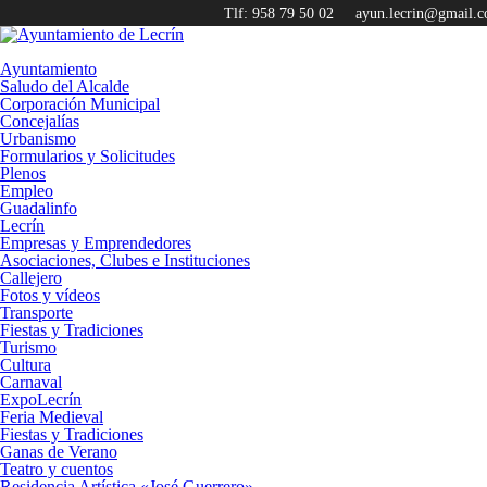
Tlf: 958 79 50 02
ayun.lecrin@gmail.
Ayuntamiento
Saludo del Alcalde
Corporación Municipal
Concejalías
Urbanismo
Formularios y Solicitudes
Plenos
Empleo
Guadalinfo
Lecrín
Empresas y Emprendedores
Asociaciones, Clubes e Instituciones
Callejero
Fotos y vídeos
Transporte
Fiestas y Tradiciones
Turismo
Cultura
Carnaval
ExpoLecrín
Feria Medieval
Fiestas y Tradiciones
Ganas de Verano
Teatro y cuentos
Residencia Artística «José Guerrero»