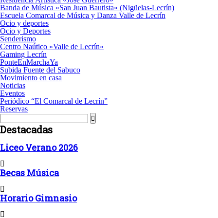
Banda de Música «San Juan Bautista» (Nigüelas-Lecrín)
Escuela Comarcal de Música y Danza Valle de Lecrín
Ocio y deportes
Ocio y Deportes
Senderismo
Centro Naútico «Valle de Lecrín»
Gaming Lecrín
PonteEnMarchaYa
Subida Fuente del Sabuco
Movimiento en casa
Noticias
Eventos
Periódico “El Comarcal de Lecrín”
Reservas
Destacadas
Liceo Verano 2026
Becas Música
Horario Gimnasio