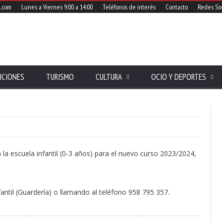
l.com
Lunes a Viernes 9:00 a 14:00
Teléfonos de interés
Contacto
Redes Soc
ICIONES
TURISMO
CULTURA
OCIO Y DEPORTES
 la escuela infantil (0-3 años) para el nuevo curso 2023/2024,
fantil (Guardería) o llamando al teléfono 958 795 357.