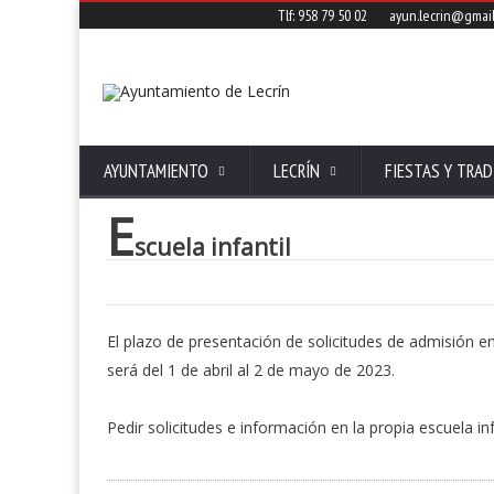
Tlf: 958 79 50 02
ayun.lecrin@gmai
AYUNTAMIENTO
LECRÍN
FIESTAS Y TRAD
E
scuela infantil
El plazo de presentación de solicitudes de admisión en
será del 1 de abril al 2 de mayo de 2023.
Pedir solicitudes e información en la propia escuela in