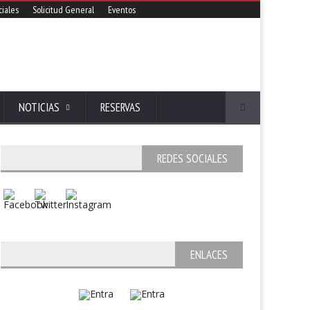
iales
Solicitud General
Eventos
NOTICIAS
RESERVAS
REDES SOCIALES
ENLACES