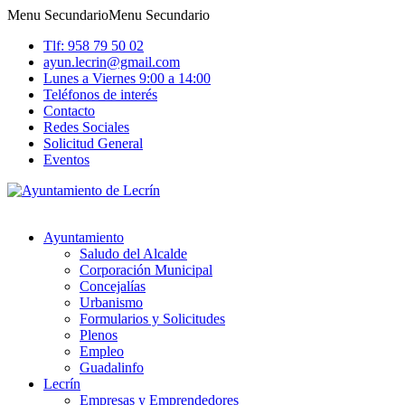
Menu Secundario
Menu Secundario
Tlf: 958 79 50 02
ayun.lecrin@gmail.com
Lunes a Viernes 9:00 a 14:00
Teléfonos de interés
Contacto
Redes Sociales
Solicitud General
Eventos
Ayuntamiento
Saludo del Alcalde
Corporación Municipal
Concejalías
Urbanismo
Formularios y Solicitudes
Plenos
Empleo
Guadalinfo
Lecrín
Empresas y Emprendedores