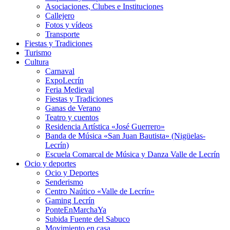
Asociaciones, Clubes e Instituciones
Callejero
Fotos y vídeos
Transporte
Fiestas y Tradiciones
Turismo
Cultura
Carnaval
ExpoLecrín
Feria Medieval
Fiestas y Tradiciones
Ganas de Verano
Teatro y cuentos
Residencia Artística «José Guerrero»
Banda de Música «San Juan Bautista» (Nigüelas-
Lecrín)
Escuela Comarcal de Música y Danza Valle de Lecrín
Ocio y deportes
Ocio y Deportes
Senderismo
Centro Naútico «Valle de Lecrín»
Gaming Lecrín
PonteEnMarchaYa
Subida Fuente del Sabuco
Movimiento en casa