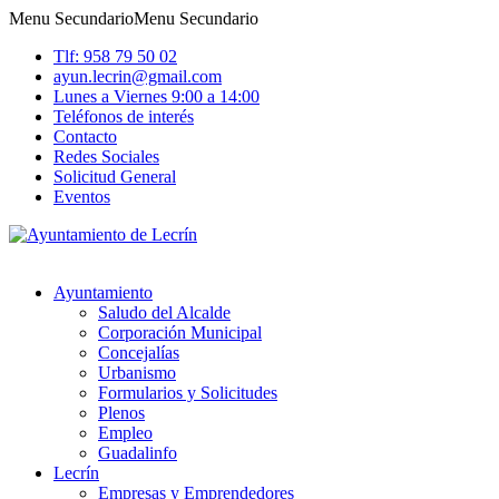
Menu Secundario
Menu Secundario
Tlf: 958 79 50 02
ayun.lecrin@gmail.com
Lunes a Viernes 9:00 a 14:00
Teléfonos de interés
Contacto
Redes Sociales
Solicitud General
Eventos
Ayuntamiento
Saludo del Alcalde
Corporación Municipal
Concejalías
Urbanismo
Formularios y Solicitudes
Plenos
Empleo
Guadalinfo
Lecrín
Empresas y Emprendedores