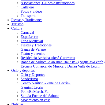
Asociaciones, Clubes e Instituciones
Callejero
Fotos y vídeos
Transporte
Fiestas y Tradiciones
Turismo
Cultura
Carnaval
ExpoLecrín
Feria Medieval
Fiestas y Tradiciones
Ganas de Verano
Teatro y cuentos
Residencia Artística «José Guerrero»
Banda de Música «San Juan Bautista» (Nigüelas-Lecrín)
Escuela Comarcal de Música y Danza Valle de Lecrín
Ocio y deportes
Ocio y Deportes
Senderismo
Centro Naútico «Valle de Lecrín»
Gaming Lecrín
PonteEnMarchaYa
Subida Fuente del Sabuco
Movimiento en casa
Noticias