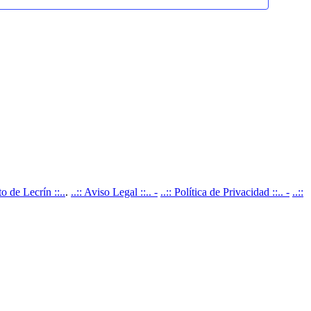
 de Lecrín ::..
.
..:: Aviso Legal ::.. -
..:: Política de Privacidad ::.. -
..::