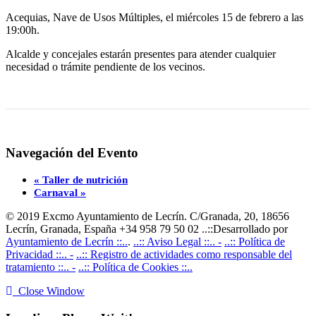
Acequias, Nave de Usos Múltiples, el miércoles 15 de febrero a las
19:00h.
Alcalde y concejales estarán presentes para atender cualquier
necesidad o trámite pendiente de los vecinos.
Navegación del Evento
«
Taller de nutrición
Carnaval
»
© 2019 Excmo Ayuntamiento de Lecrín. C/Granada, 20, 18656
Lecrín, Granada, España +34 958 79 50 02 ..::Desarrollado por
Ayuntamiento de Lecrín ::..
.
..:: Aviso Legal ::.. -
..:: Política de
Privacidad ::.. -
..:: Registro de actividades como responsable del
tratamiento ::.. -
..:: Política de Cookies ::..
Close Window