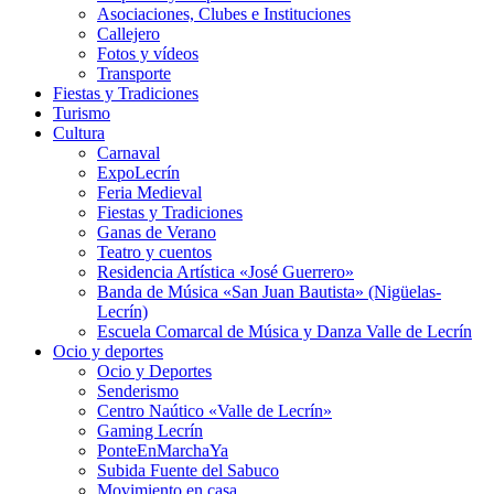
Asociaciones, Clubes e Instituciones
Callejero
Fotos y vídeos
Transporte
Fiestas y Tradiciones
Turismo
Cultura
Carnaval
ExpoLecrín
Feria Medieval
Fiestas y Tradiciones
Ganas de Verano
Teatro y cuentos
Residencia Artística «José Guerrero»
Banda de Música «San Juan Bautista» (Nigüelas-
Lecrín)
Escuela Comarcal de Música y Danza Valle de Lecrín
Ocio y deportes
Ocio y Deportes
Senderismo
Centro Naútico «Valle de Lecrín»
Gaming Lecrín
PonteEnMarchaYa
Subida Fuente del Sabuco
Movimiento en casa