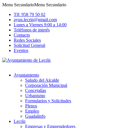
Menu Secundario
Menu Secundario
Tlf: 958 79 50 02
ayun.lecrin@gmail.com
Lunes a Viernes 9:00 a 14:00
Teléfonos de interés
Contacto
Redes Sociales
Solicitud General
Eventos
Ayuntamiento
Saludo del Alcalde
Corporación Municipal
Concejalías
Urbanismo
Formularios y Solicitudes
Plenos
Empleo
Guadalinfo
Lecrín
Empresas y Emprendedores