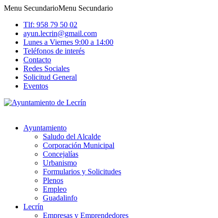
Menu Secundario
Menu Secundario
Tlf: 958 79 50 02
ayun.lecrin@gmail.com
Lunes a Viernes 9:00 a 14:00
Teléfonos de interés
Contacto
Redes Sociales
Solicitud General
Eventos
Ayuntamiento
Saludo del Alcalde
Corporación Municipal
Concejalías
Urbanismo
Formularios y Solicitudes
Plenos
Empleo
Guadalinfo
Lecrín
Empresas y Emprendedores