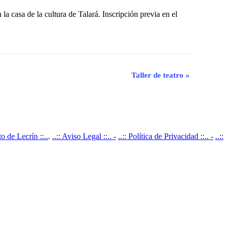
a casa de la cultura de Talará. Inscripción previa en el
Taller de teatro
»
 de Lecrín ::..
.
..:: Aviso Legal ::.. -
..:: Política de Privacidad ::.. -
..::