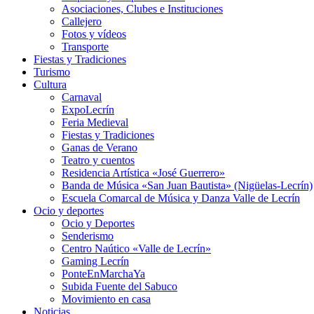
Asociaciones, Clubes e Instituciones
Callejero
Fotos y vídeos
Transporte
Fiestas y Tradiciones
Turismo
Cultura
Carnaval
ExpoLecrín
Feria Medieval
Fiestas y Tradiciones
Ganas de Verano
Teatro y cuentos
Residencia Artística «José Guerrero»
Banda de Música «San Juan Bautista» (Nigüelas-Lecrín)
Escuela Comarcal de Música y Danza Valle de Lecrín
Ocio y deportes
Ocio y Deportes
Senderismo
Centro Naútico «Valle de Lecrín»
Gaming Lecrín
PonteEnMarchaYa
Subida Fuente del Sabuco
Movimiento en casa
Noticias