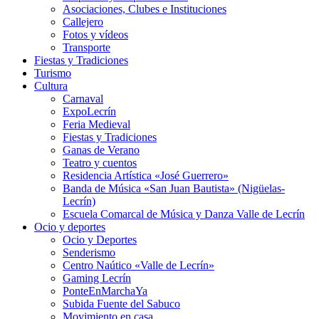
Asociaciones, Clubes e Instituciones
Callejero
Fotos y vídeos
Transporte
Fiestas y Tradiciones
Turismo
Cultura
Carnaval
ExpoLecrín
Feria Medieval
Fiestas y Tradiciones
Ganas de Verano
Teatro y cuentos
Residencia Artística «José Guerrero»
Banda de Música «San Juan Bautista» (Nigüelas-
Lecrín)
Escuela Comarcal de Música y Danza Valle de Lecrín
Ocio y deportes
Ocio y Deportes
Senderismo
Centro Naútico «Valle de Lecrín»
Gaming Lecrín
PonteEnMarchaYa
Subida Fuente del Sabuco
Movimiento en casa