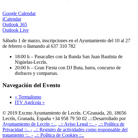
Google Calendar
iCalendar
Outlook 365
Outlook Live
Sábado 1 de marzo, inscripciones en el Ayuntamiento del 10 al 27
de febrero o llamando al 637 310 782
18:00 h – Pasacalles con la Banda San Juan Bautista de
Nigüelas-Lecrín.
20:00 h – Gran Fiesta con DJ Buta, barra, concurso de
disfraces y comparsas.
Navegación del Evento
«
Termalismo
ITV Agrícola
»
© 2019 Excmo Ayuntamiento de Lecrín. C/Granada, 20, 18656
Lecrín, Granada, España +34 958 79 50 02 ..::Desarrollado por
Ayuntamiento de Lecrín ::..
.
..:: Aviso Legal ::.. -
..:: Política de
Privacidad ::.. -
..:: Registro de actividades como responsable del
tratamiento ::.. -
..:: Política de Cookies ::..