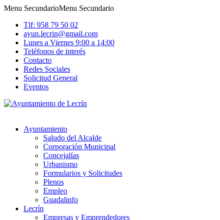
Menu Secundario
Menu Secundario
Tlf: 958 79 50 02
ayun.lecrin@gmail.com
Lunes a Viernes 9:00 a 14:00
Teléfonos de interés
Contacto
Redes Sociales
Solicitud General
Eventos
Ayuntamiento
Saludo del Alcalde
Corporación Municipal
Concejalías
Urbanismo
Formularios y Solicitudes
Plenos
Empleo
Guadalinfo
Lecrín
Empresas y Emprendedores