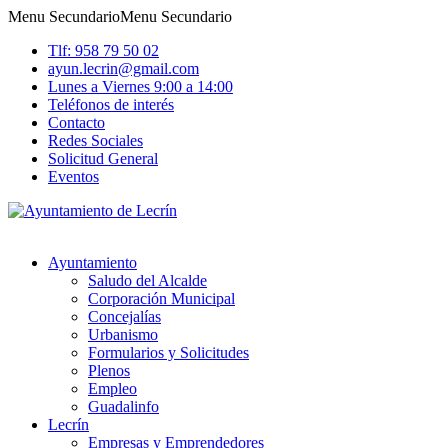
Menu Secundario
Menu Secundario
Tlf: 958 79 50 02
ayun.lecrin@gmail.com
Lunes a Viernes 9:00 a 14:00
Teléfonos de interés
Contacto
Redes Sociales
Solicitud General
Eventos
Ayuntamiento
Saludo del Alcalde
Corporación Municipal
Concejalías
Urbanismo
Formularios y Solicitudes
Plenos
Empleo
Guadalinfo
Lecrín
Empresas y Emprendedores