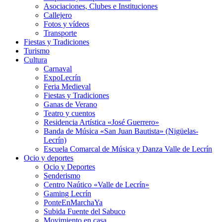
Asociaciones, Clubes e Instituciones
Callejero
Fotos y vídeos
Transporte
Fiestas y Tradiciones
Turismo
Cultura
Carnaval
ExpoLecrín
Feria Medieval
Fiestas y Tradiciones
Ganas de Verano
Teatro y cuentos
Residencia Artística «José Guerrero»
Banda de Música «San Juan Bautista» (Nigüelas-
Lecrín)
Escuela Comarcal de Música y Danza Valle de Lecrín
Ocio y deportes
Ocio y Deportes
Senderismo
Centro Naútico «Valle de Lecrín»
Gaming Lecrín
PonteEnMarchaYa
Subida Fuente del Sabuco
Movimiento en casa