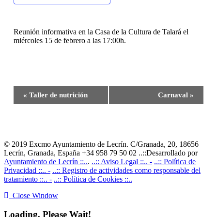
Reunión informativa en la Casa de la Cultura de Talará el
miércoles 15 de febrero a las 17:00h.
Navegación
«
Taller de nutrición
Carnaval
»
del
Evento
© 2019 Excmo Ayuntamiento de Lecrín. C/Granada, 20, 18656
Lecrín, Granada, España +34 958 79 50 02 ..::Desarrollado por
Ayuntamiento de Lecrín ::..
.
..:: Aviso Legal ::.. -
..:: Política de
Privacidad ::.. -
..:: Registro de actividades como responsable del
tratamiento ::.. -
..:: Política de Cookies ::..
Close Window
Loading, Please Wait!