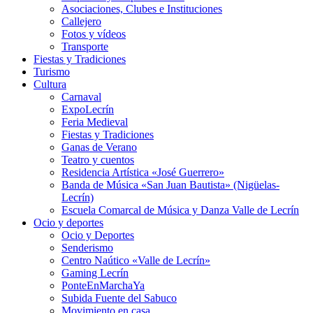
Asociaciones, Clubes e Instituciones
Callejero
Fotos y vídeos
Transporte
Fiestas y Tradiciones
Turismo
Cultura
Carnaval
ExpoLecrín
Feria Medieval
Fiestas y Tradiciones
Ganas de Verano
Teatro y cuentos
Residencia Artística «José Guerrero»
Banda de Música «San Juan Bautista» (Nigüelas-
Lecrín)
Escuela Comarcal de Música y Danza Valle de Lecrín
Ocio y deportes
Ocio y Deportes
Senderismo
Centro Naútico «Valle de Lecrín»
Gaming Lecrín
PonteEnMarchaYa
Subida Fuente del Sabuco
Movimiento en casa