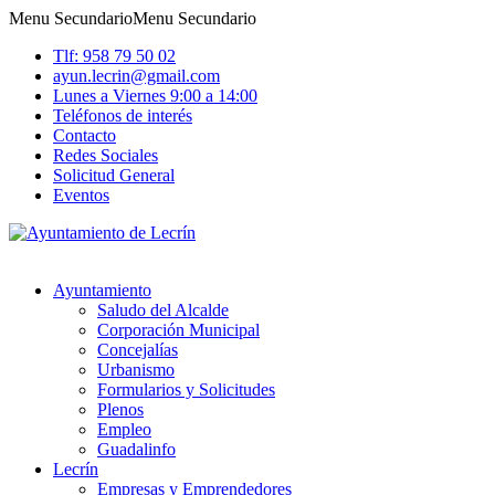
Menu Secundario
Menu Secundario
Tlf: 958 79 50 02
ayun.lecrin@gmail.com
Lunes a Viernes 9:00 a 14:00
Teléfonos de interés
Contacto
Redes Sociales
Solicitud General
Eventos
Ayuntamiento
Saludo del Alcalde
Corporación Municipal
Concejalías
Urbanismo
Formularios y Solicitudes
Plenos
Empleo
Guadalinfo
Lecrín
Empresas y Emprendedores