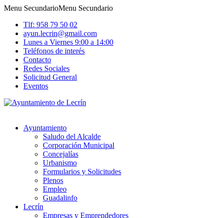
Menu Secundario
Menu Secundario
Tlf: 958 79 50 02
ayun.lecrin@gmail.com
Lunes a Viernes 9:00 a 14:00
Teléfonos de interés
Contacto
Redes Sociales
Solicitud General
Eventos
Ayuntamiento
Saludo del Alcalde
Corporación Municipal
Concejalías
Urbanismo
Formularios y Solicitudes
Plenos
Empleo
Guadalinfo
Lecrín
Empresas y Emprendedores