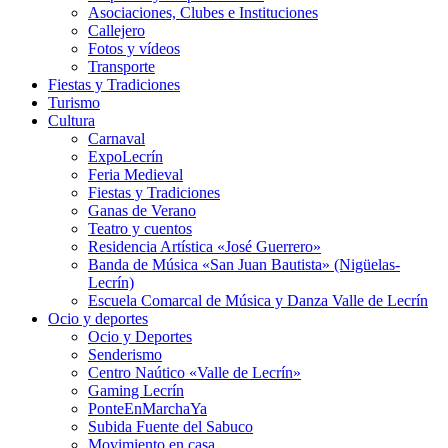
Asociaciones, Clubes e Instituciones
Callejero
Fotos y vídeos
Transporte
Fiestas y Tradiciones
Turismo
Cultura
Carnaval
ExpoLecrín
Feria Medieval
Fiestas y Tradiciones
Ganas de Verano
Teatro y cuentos
Residencia Artística «José Guerrero»
Banda de Música «San Juan Bautista» (Nigüelas-
Lecrín)
Escuela Comarcal de Música y Danza Valle de Lecrín
Ocio y deportes
Ocio y Deportes
Senderismo
Centro Naútico «Valle de Lecrín»
Gaming Lecrín
PonteEnMarchaYa
Subida Fuente del Sabuco
Movimiento en casa