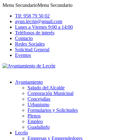
Menu Secundario
Menu Secundario
Tlf: 958 79 50 02
ayun.lecrin@gmail.com
Lunes a Viernes 9:00 a 14:00
Teléfonos de interés
Contacto
Redes Sociales
Solicitud General
Eventos
Ayuntamiento
Saludo del Alcalde
Corporación Municipal
Concejalías
Urbanismo
Formularios y Solicitudes
Plenos
Empleo
Guadalinfo
Lecrín
Empresas y Emprendedores