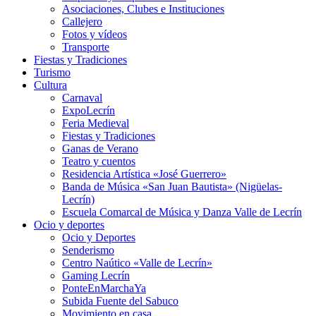
Asociaciones, Clubes e Instituciones
Callejero
Fotos y vídeos
Transporte
Fiestas y Tradiciones
Turismo
Cultura
Carnaval
ExpoLecrín
Feria Medieval
Fiestas y Tradiciones
Ganas de Verano
Teatro y cuentos
Residencia Artística «José Guerrero»
Banda de Música «San Juan Bautista» (Nigüelas-
Lecrín)
Escuela Comarcal de Música y Danza Valle de Lecrín
Ocio y deportes
Ocio y Deportes
Senderismo
Centro Naútico «Valle de Lecrín»
Gaming Lecrín
PonteEnMarchaYa
Subida Fuente del Sabuco
Movimiento en casa