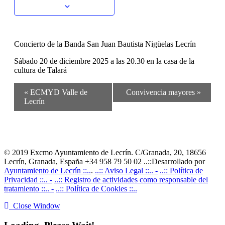
Concierto de la Banda San Juan Bautista Nigüelas Lecrín
Sábado 20 de diciembre 2025 a las 20.30 en la casa de la
cultura de Talará
Navegación
«
ECMYD Valle de
Convivencia mayores
»
del
Lecrín
Evento
© 2019 Excmo Ayuntamiento de Lecrín. C/Granada, 20, 18656
Lecrín, Granada, España +34 958 79 50 02 ..::Desarrollado por
Ayuntamiento de Lecrín ::..
.
..:: Aviso Legal ::.. -
..:: Política de
Privacidad ::.. -
..:: Registro de actividades como responsable del
tratamiento ::.. -
..:: Política de Cookies ::..
Close Window