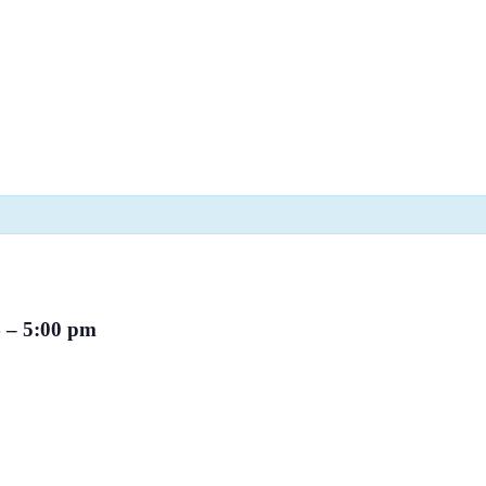
4
–
5:00 pm