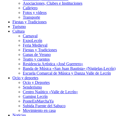
Asociaciones, Clubes e Instituciones
Callejero
Fotos y vídeos
Transporte
Fiestas y Tradiciones
Turismo
Cultura
Carnaval
ExpoLecrín
Feria Medieval
Fiestas y Tradiciones
Ganas de Verano
Teatro y cuentos
Residencia Artística «José Guerrero»
Banda de Música «San Juan Bautista» (Nigüelas-Lecrín)
Escuela Comarcal de Música y Danza Valle de Lecrín
Ocio y deportes
Ocio y Deportes
Senderismo
Centro Naútico «Valle de Lecrín»
Gaming Lecrín
PonteEnMarchaYa
Subida Fuente del Sabuco
Movimiento en casa
Noticias