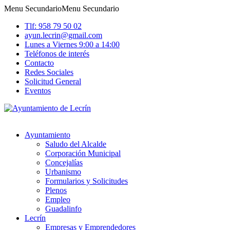
Menu Secundario
Menu Secundario
Tlf: 958 79 50 02
ayun.lecrin@gmail.com
Lunes a Viernes 9:00 a 14:00
Teléfonos de interés
Contacto
Redes Sociales
Solicitud General
Eventos
Ayuntamiento
Saludo del Alcalde
Corporación Municipal
Concejalías
Urbanismo
Formularios y Solicitudes
Plenos
Empleo
Guadalinfo
Lecrín
Empresas y Emprendedores