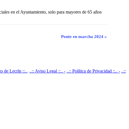
nciales en el Ayuntamiento, solo para mayores de 65 años
Ponte en marcha 2024
»
 de Lecrín ::..
.
..:: Aviso Legal ::.. -
..:: Política de Privacidad ::.. -
..::