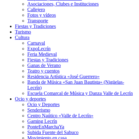
Asociaciones, Clubes e Instituciones
Callejero
Fotos y vídeos
Transporte
Fiestas y Tradiciones
Turismo
Cultura
Carnaval
ExpoLecrín
Feria Medieval
Fiestas y Tradiciones
Ganas de Verano
Teatro y cuentos
Residencia Artística «José Guerrero»
Banda de Música «San Juan Bautista» (Nigüelas-
Lecrín)
Escuela Comarcal de Música y Danza Valle de Lecrín
Ocio y deportes
Ocio y Deportes
Senderismo
Centro Naútico «Valle de Lecrín»
Gaming Lecrín
PonteEnMarchaYa
Subida Fuente del Sabuco
Movimiento en casa