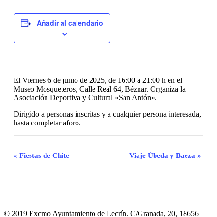
Añadir al calendario
El Viernes 6 de junio de 2025, de 16:00 a 21:00 h en el
Museo Mosqueteros, Calle Real 64, Béznar. Organiza la
Asociación Deportiva y Cultural «San Antón».
Dirigido a personas inscritas y a cualquier persona interesada,
hasta completar aforo.
Navegación
«
Fiestas de Chite
Viaje Úbeda y Baeza
»
del
Evento
© 2019 Excmo Ayuntamiento de Lecrín. C/Granada, 20, 18656