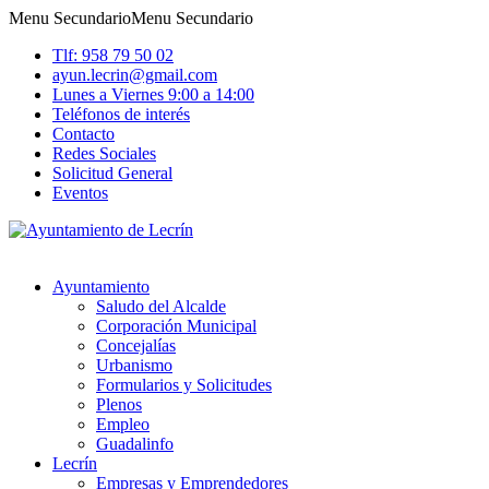
Menu Secundario
Menu Secundario
Tlf: 958 79 50 02
ayun.lecrin@gmail.com
Lunes a Viernes 9:00 a 14:00
Teléfonos de interés
Contacto
Redes Sociales
Solicitud General
Eventos
Ayuntamiento
Saludo del Alcalde
Corporación Municipal
Concejalías
Urbanismo
Formularios y Solicitudes
Plenos
Empleo
Guadalinfo
Lecrín
Empresas y Emprendedores