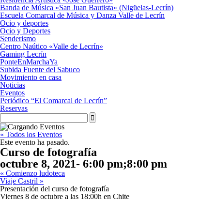
Banda de Música «San Juan Bautista» (Nigüelas-Lecrín)
Escuela Comarcal de Música y Danza Valle de Lecrín
Ocio y deportes
Ocio y Deportes
Senderismo
Centro Naútico «Valle de Lecrín»
Gaming Lecrín
PonteEnMarchaYa
Subida Fuente del Sabuco
Movimiento en casa
Noticias
Eventos
Periódico “El Comarcal de Lecrín”
Reservas
« Todos los Eventos
Este evento ha pasado.
Curso de fotografía
octubre 8, 2021- 6:00 pm
;
8:00 pm
«
Comienzo ludoteca
Viaje Castril
»
Presentación del curso de fotografía
Viernes 8 de octubre a las 18:00h en Chite