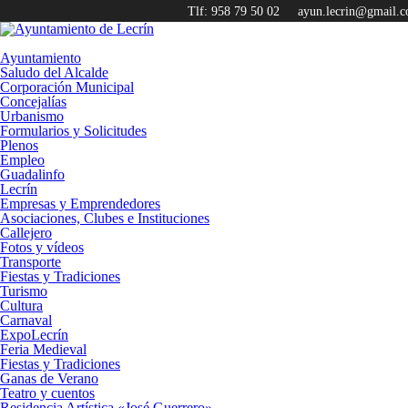
Tlf: 958 79 50 02
ayun.lecrin@gmail.
Ayuntamiento
Saludo del Alcalde
Corporación Municipal
Concejalías
Urbanismo
Formularios y Solicitudes
Plenos
Empleo
Guadalinfo
Lecrín
Empresas y Emprendedores
Asociaciones, Clubes e Instituciones
Callejero
Fotos y vídeos
Transporte
Fiestas y Tradiciones
Turismo
Cultura
Carnaval
ExpoLecrín
Feria Medieval
Fiestas y Tradiciones
Ganas de Verano
Teatro y cuentos
Residencia Artística «José Guerrero»