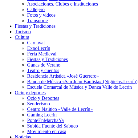
Asociaciones, Clubes e Instituciones
Callejero
Fotos y vídeos
Transporte
Fiestas y Tradiciones
Turismo
Cultura
Carnaval
ExpoLecrín
Feria Medieval
Fiestas y Tradiciones
Ganas de Verano
Teatro y cuentos
Residencia Artística «José Guerrero»
Banda de Música «San Juan Bautista» (Nigüelas-Lecrín)
Escuela Comarcal de Música y Danza Valle de Lecrín
Ocio y deportes
Ocio y Deportes
Senderismo
Centro Naútico «Valle de Lecrín»
Gaming Lecrín
PonteEnMarchaYa
Subida Fuente del Sabuco
Movimiento en casa
Noticias