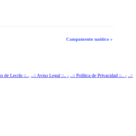
Campamento naútico
»
 de Lecrín ::..
.
..:: Aviso Legal ::.. -
..:: Política de Privacidad ::.. -
..::