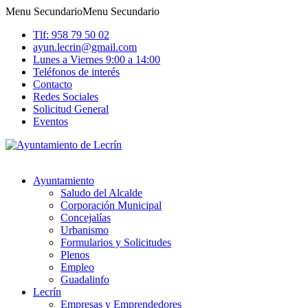
Menu Secundario
Menu Secundario
Tlf: 958 79 50 02
ayun.lecrin@gmail.com
Lunes a Viernes 9:00 a 14:00
Teléfonos de interés
Contacto
Redes Sociales
Solicitud General
Eventos
Ayuntamiento
Saludo del Alcalde
Corporación Municipal
Concejalías
Urbanismo
Formularios y Solicitudes
Plenos
Empleo
Guadalinfo
Lecrín
Empresas y Emprendedores