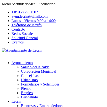
Menu Secundario
Menu Secundario
Tlf: 958 79 50 02
ayun.lecrin@gmail.com
Lunes a Viernes 9:00 a 14:00
Teléfonos de interés
Contacto
Redes Sociales
Solicitud General
Eventos
Ayuntamiento
Saludo del Alcalde
Corporación Municipal
Concejalías
Urbanismo
Formularios y Solicitudes
Plenos
Empleo
Guadalinfo
Lecrín
Empresas y Emprendedores