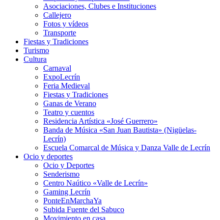
Asociaciones, Clubes e Instituciones
Callejero
Fotos y vídeos
Transporte
Fiestas y Tradiciones
Turismo
Cultura
Carnaval
ExpoLecrín
Feria Medieval
Fiestas y Tradiciones
Ganas de Verano
Teatro y cuentos
Residencia Artística «José Guerrero»
Banda de Música «San Juan Bautista» (Nigüelas-
Lecrín)
Escuela Comarcal de Música y Danza Valle de Lecrín
Ocio y deportes
Ocio y Deportes
Senderismo
Centro Naútico «Valle de Lecrín»
Gaming Lecrín
PonteEnMarchaYa
Subida Fuente del Sabuco
Movimiento en casa