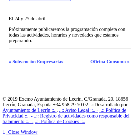
El 24 y 25 de abril.
Próximamente publicaremos la programación completa con
todas las actividades, horarios y novedades que estamos
preparando.
Navegación
«
Subvención Empresarias
Oficina Consumo
»
del
Evento
© 2019 Excmo Ayuntamiento de Lecrín. C/Granada, 20, 18656
Lecrín, Granada, España +34 958 79 50 02 ..::Desarrollado por
Ayuntamiento de Lecrín ::..
.
..:: Aviso Legal ::.. -
..:: Política de
Privacidad ::.. -
..:: Registro de actividades como responsable del
tratamiento ::.. -
..:: Política de Cookies ::..
Close Window