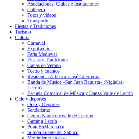
Asociaciones, Clubes e Instituciones
Callejero
Fotos y vídeos
Transporte
Fiestas y Tradiciones
Turismo
Cultura
Carnaval
ExpoLecrín
Feria Medieval
Fiestas y Tradiciones
Ganas de Verano
Teatro y cuentos
Residencia Artística «José Guerrero»
Banda de Música «San Juan Bautista» (Nigüelas-
Lecrín)
Escuela Comarcal de Música y Danza Valle de Lecrín
Ocio y deportes
Ocio y Deportes
Senderismo
Centro Naútico «Valle de Lecrín»
Gaming Lecrín
PonteEnMarchaYa
Subida Fuente del Sabuco
Movimiento en casa