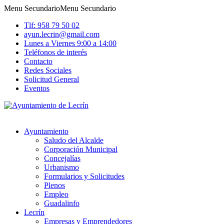
Menu Secundario
Menu Secundario
Tlf: 958 79 50 02
ayun.lecrin@gmail.com
Lunes a Viernes 9:00 a 14:00
Teléfonos de interés
Contacto
Redes Sociales
Solicitud General
Eventos
Ayuntamiento
Saludo del Alcalde
Corporación Municipal
Concejalías
Urbanismo
Formularios y Solicitudes
Plenos
Empleo
Guadalinfo
Lecrín
Empresas y Emprendedores