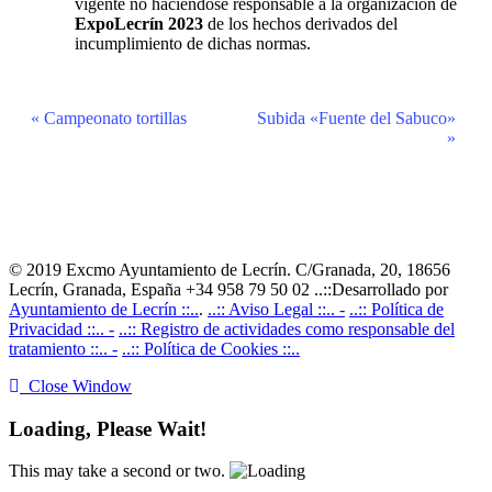
vigente no haciéndose responsable a la organización de
ExpoLecrín 2023
de los hechos derivados del
incumplimiento de dichas normas.
Navegación
«
Campeonato tortillas
Subida «Fuente del Sabuco»
»
del
Evento
© 2019 Excmo Ayuntamiento de Lecrín. C/Granada, 20, 18656
Lecrín, Granada, España +34 958 79 50 02 ..::Desarrollado por
Ayuntamiento de Lecrín ::..
.
..:: Aviso Legal ::.. -
..:: Política de
Privacidad ::.. -
..:: Registro de actividades como responsable del
tratamiento ::.. -
..:: Política de Cookies ::..
Close Window
Loading, Please Wait!
This may take a second or two.