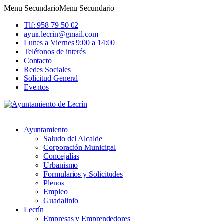
Menu Secundario
Menu Secundario
Tlf: 958 79 50 02
ayun.lecrin@gmail.com
Lunes a Viernes 9:00 a 14:00
Teléfonos de interés
Contacto
Redes Sociales
Solicitud General
Eventos
Ayuntamiento
Saludo del Alcalde
Corporación Municipal
Concejalías
Urbanismo
Formularios y Solicitudes
Plenos
Empleo
Guadalinfo
Lecrín
Empresas y Emprendedores