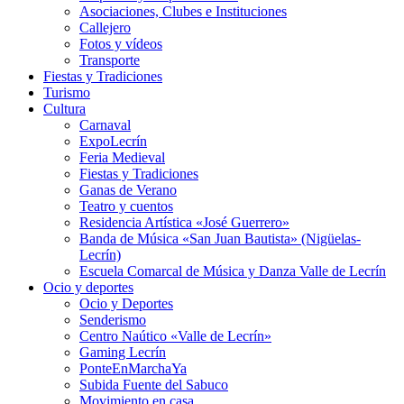
Asociaciones, Clubes e Instituciones
Callejero
Fotos y vídeos
Transporte
Fiestas y Tradiciones
Turismo
Cultura
Carnaval
ExpoLecrín
Feria Medieval
Fiestas y Tradiciones
Ganas de Verano
Teatro y cuentos
Residencia Artística «José Guerrero»
Banda de Música «San Juan Bautista» (Nigüelas-
Lecrín)
Escuela Comarcal de Música y Danza Valle de Lecrín
Ocio y deportes
Ocio y Deportes
Senderismo
Centro Naútico «Valle de Lecrín»
Gaming Lecrín
PonteEnMarchaYa
Subida Fuente del Sabuco
Movimiento en casa