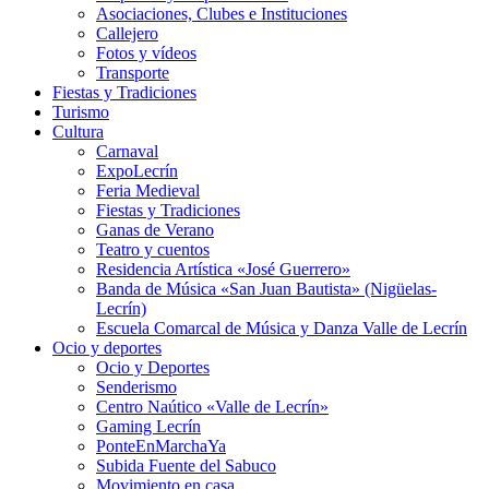
Asociaciones, Clubes e Instituciones
Callejero
Fotos y vídeos
Transporte
Fiestas y Tradiciones
Turismo
Cultura
Carnaval
ExpoLecrín
Feria Medieval
Fiestas y Tradiciones
Ganas de Verano
Teatro y cuentos
Residencia Artística «José Guerrero»
Banda de Música «San Juan Bautista» (Nigüelas-
Lecrín)
Escuela Comarcal de Música y Danza Valle de Lecrín
Ocio y deportes
Ocio y Deportes
Senderismo
Centro Naútico «Valle de Lecrín»
Gaming Lecrín
PonteEnMarchaYa
Subida Fuente del Sabuco
Movimiento en casa