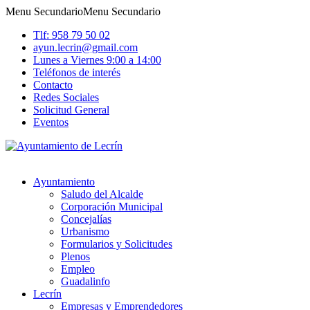
Menu Secundario
Menu Secundario
Tlf: 958 79 50 02
ayun.lecrin@gmail.com
Lunes a Viernes 9:00 a 14:00
Teléfonos de interés
Contacto
Redes Sociales
Solicitud General
Eventos
Ayuntamiento
Saludo del Alcalde
Corporación Municipal
Concejalías
Urbanismo
Formularios y Solicitudes
Plenos
Empleo
Guadalinfo
Lecrín
Empresas y Emprendedores