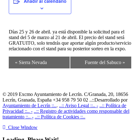
Añadir al calendario
Días 25 y 26 de abril. ya está disponible la solicitud para el
stand del 5 de marzo al 21 de abril. El precio del stand será
GRATUITO, solo tendrás que aportar algún producto/servicio
relacionado con el stand para su posterior sorteo en la expo.
Navegación
«
Sierra Nevada
Fuente del Sabuco
»
del
Evento
© 2019 Excmo Ayuntamiento de Lecrín. C/Granada, 20, 18656
Lecrín, Granada, España +34 958 79 50 02 ..::Desarrollado por
Ayuntamiento de Lecrín ::..
.
..:: Aviso Legal ::.. -
..:: Política de
Privacidad ::.. -
..:: Registro de actividades como responsable del
tratamiento ::.. -
..:: Política de Cookies ::..
Close Window
Loading, Please Wait!