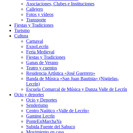
Asociaciones, Clubes e Instituciones
Callejero
Fotos y vídeos
Transporte
Fiestas y Tradiciones
Turismo
Cultura
Carnaval
ExpoLecrín
Feria Medieval
Fiestas y Tradiciones
Ganas de Verano
Teatro y cuentos
Residencia Artística «José Guerrero»
Banda de Música «San Juan Bautista» (Nigüelas-
Lecrín)
Escuela Comarcal de Música y Danza Valle de Lecrín
Ocio y deportes
Ocio y Deportes
Senderismo
Centro Naútico «Valle de Lecrín»
Gaming Lecrín
PonteEnMarchaYa
Subida Fuente del Sabuco
Movimiento en casa