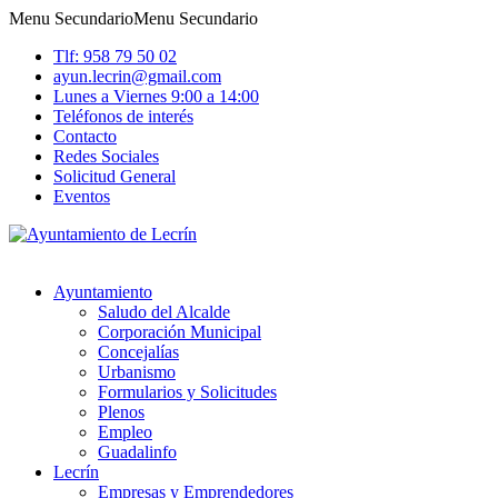
Menu Secundario
Menu Secundario
Tlf: 958 79 50 02
ayun.lecrin@gmail.com
Lunes a Viernes 9:00 a 14:00
Teléfonos de interés
Contacto
Redes Sociales
Solicitud General
Eventos
Ayuntamiento
Saludo del Alcalde
Corporación Municipal
Concejalías
Urbanismo
Formularios y Solicitudes
Plenos
Empleo
Guadalinfo
Lecrín
Empresas y Emprendedores