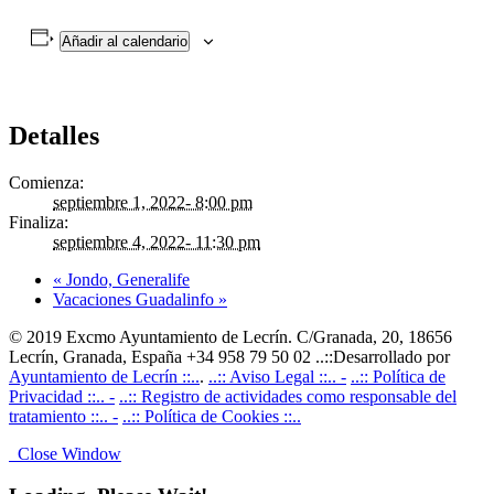
Añadir al calendario
Detalles
Comienza:
septiembre 1, 2022- 8:00 pm
Finaliza:
septiembre 4, 2022- 11:30 pm
«
Jondo, Generalife
Vacaciones Guadalinfo
»
© 2019 Excmo Ayuntamiento de Lecrín. C/Granada, 20, 18656
Lecrín, Granada, España +34 958 79 50 02 ..::Desarrollado por
Ayuntamiento de Lecrín ::..
.
..:: Aviso Legal ::.. -
..:: Política de
Privacidad ::.. -
..:: Registro de actividades como responsable del
tratamiento ::.. -
..:: Política de Cookies ::..
Close Window