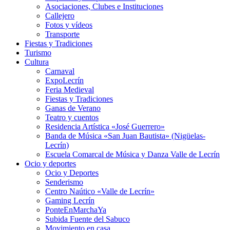
Asociaciones, Clubes e Instituciones
Callejero
Fotos y vídeos
Transporte
Fiestas y Tradiciones
Turismo
Cultura
Carnaval
ExpoLecrín
Feria Medieval
Fiestas y Tradiciones
Ganas de Verano
Teatro y cuentos
Residencia Artística «José Guerrero»
Banda de Música «San Juan Bautista» (Nigüelas-
Lecrín)
Escuela Comarcal de Música y Danza Valle de Lecrín
Ocio y deportes
Ocio y Deportes
Senderismo
Centro Naútico «Valle de Lecrín»
Gaming Lecrín
PonteEnMarchaYa
Subida Fuente del Sabuco
Movimiento en casa