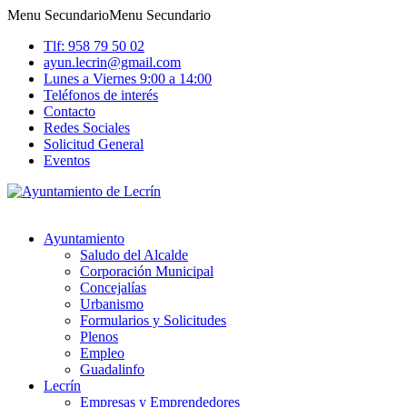
Menu Secundario
Menu Secundario
Tlf: 958 79 50 02
ayun.lecrin@gmail.com
Lunes a Viernes 9:00 a 14:00
Teléfonos de interés
Contacto
Redes Sociales
Solicitud General
Eventos
Ayuntamiento
Saludo del Alcalde
Corporación Municipal
Concejalías
Urbanismo
Formularios y Solicitudes
Plenos
Empleo
Guadalinfo
Lecrín
Empresas y Emprendedores