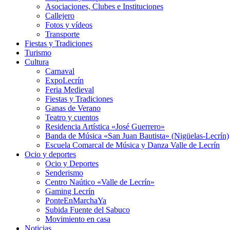
Asociaciones, Clubes e Instituciones
Callejero
Fotos y vídeos
Transporte
Fiestas y Tradiciones
Turismo
Cultura
Carnaval
ExpoLecrín
Feria Medieval
Fiestas y Tradiciones
Ganas de Verano
Teatro y cuentos
Residencia Artística «José Guerrero»
Banda de Música «San Juan Bautista» (Nigüelas-Lecrín)
Escuela Comarcal de Música y Danza Valle de Lecrín
Ocio y deportes
Ocio y Deportes
Senderismo
Centro Naútico «Valle de Lecrín»
Gaming Lecrín
PonteEnMarchaYa
Subida Fuente del Sabuco
Movimiento en casa
Noticias