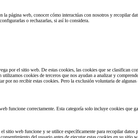
en la página web, conocer cómo interactúas con nosotros y recopilar dato
nfigurarlas o rechazarlas, si así lo considera.
vega por el sitio web. De estas cookies, las cookies que se clasifican 
n utilizamos cookies de terceros que nos ayudan a analizar y comprende
r por no recibir estas cookies. Pero la exclusión voluntaria de algunas
web funcione correctamente. Esta categoría solo incluye cookies que gar
l sitio web funcione y se utilice específicamente para recopilar datos p
consentimiento del usuario antes de ejecutar estas cookies en su sitio w