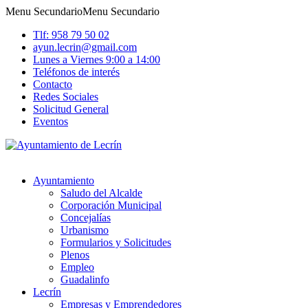
Menu Secundario
Menu Secundario
Tlf: 958 79 50 02
ayun.lecrin@gmail.com
Lunes a Viernes 9:00 a 14:00
Teléfonos de interés
Contacto
Redes Sociales
Solicitud General
Eventos
Ayuntamiento
Saludo del Alcalde
Corporación Municipal
Concejalías
Urbanismo
Formularios y Solicitudes
Plenos
Empleo
Guadalinfo
Lecrín
Empresas y Emprendedores