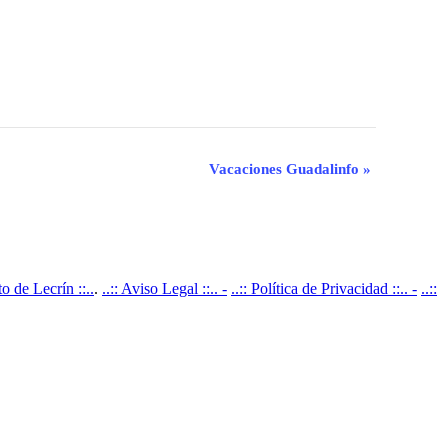
Vacaciones Guadalinfo
»
 de Lecrín ::..
.
..:: Aviso Legal ::.. -
..:: Política de Privacidad ::.. -
..::