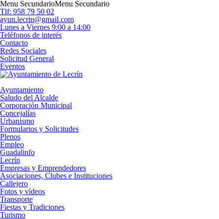
Menu Secundario
Menu Secundario
Tlf: 958 79 50 02
ayun.lecrin@gmail.com
Lunes a Viernes 9:00 a 14:00
Teléfonos de interés
Contacto
Redes Sociales
Solicitud General
Eventos
Ayuntamiento
Saludo del Alcalde
Corporación Municipal
Concejalías
Urbanismo
Formularios y Solicitudes
Plenos
Empleo
Guadalinfo
Lecrín
Empresas y Emprendedores
Asociaciones, Clubes e Instituciones
Callejero
Fotos y vídeos
Transporte
Fiestas y Tradiciones
Turismo