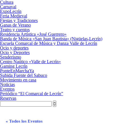
Cultura
Carnaval
ExpoLecrín
Feria Medieval
Fiestas y Tradiciones
Ganas de Verano
Teatro y cuentos
Residencia Artística «José Guerrero»
Banda de Música «San Juan Bautista» (Nigüelas-Lecrín)
Escuela Comarcal de Música y Danza Valle de Lecrín
Ocio y deportes
Ocio y Deportes
Senderismo
Centro Naútico «Valle de Lecrín»
Gaming Lecrín
PonteEnMarchaYa
Subida Fuente del Sabuco
Movimiento en casa
Noticias
Eventos
Periódico “El Comarcal de Lecrín”
Reservas
« Todos los Eventos