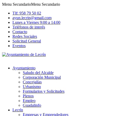
Menu Secundario
Menu Secundario
Tlf: 958 79 50 02
ayun.lecrin@gmail.com
Lunes a Viernes 9:00 a 14:00
Teléfonos de interés
Contacto
Redes Sociales
Solicitud General
Eventos
Ayuntamiento
Saludo del Alcalde
Corporación Municipal
Concejalías
Urbanismo
Formularios y Solicitudes
Plenos
Empleo
Guadalinfo
Lecrín
Empresas y Emprendedores