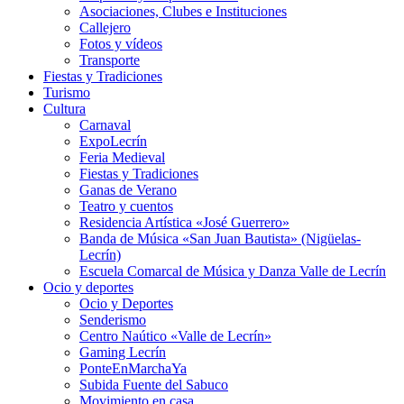
Asociaciones, Clubes e Instituciones
Callejero
Fotos y vídeos
Transporte
Fiestas y Tradiciones
Turismo
Cultura
Carnaval
ExpoLecrín
Feria Medieval
Fiestas y Tradiciones
Ganas de Verano
Teatro y cuentos
Residencia Artística «José Guerrero»
Banda de Música «San Juan Bautista» (Nigüelas-
Lecrín)
Escuela Comarcal de Música y Danza Valle de Lecrín
Ocio y deportes
Ocio y Deportes
Senderismo
Centro Naútico «Valle de Lecrín»
Gaming Lecrín
PonteEnMarchaYa
Subida Fuente del Sabuco
Movimiento en casa