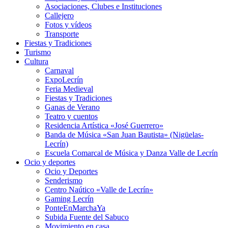
Asociaciones, Clubes e Instituciones
Callejero
Fotos y vídeos
Transporte
Fiestas y Tradiciones
Turismo
Cultura
Carnaval
ExpoLecrín
Feria Medieval
Fiestas y Tradiciones
Ganas de Verano
Teatro y cuentos
Residencia Artística «José Guerrero»
Banda de Música «San Juan Bautista» (Nigüelas-
Lecrín)
Escuela Comarcal de Música y Danza Valle de Lecrín
Ocio y deportes
Ocio y Deportes
Senderismo
Centro Naútico «Valle de Lecrín»
Gaming Lecrín
PonteEnMarchaYa
Subida Fuente del Sabuco
Movimiento en casa