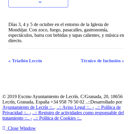
Días 3, 4 y 5 de octubre en el entorno de la Iglesia de
Mondújar. Con zoco, fuego, pasacalles, gastronomía,
espectáculos, barra con bebidas y tapas calientes, y música en
directo.
Navegación
«
Triatlón Lecrín
Técnico de Inclusión
»
del
Evento
© 2019 Excmo Ayuntamiento de Lecrín. C/Granada, 20, 18656
Lecrín, Granada, España +34 958 79 50 02 ..::Desarrollado por
Ayuntamiento de Lecrín ::..
.
..:: Aviso Legal ::.. -
..:: Política de
Privacidad ::.. -
..:: Registro de actividades como responsable del
tratamiento ::.. -
..:: Política de Cookies ::..
Close Window