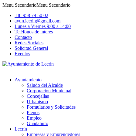
Menu Secundario
Menu Secundario
Tlf: 958 79 50 02
ayun.lecrin@gmail.com
Lunes a Viernes 9:00 a 14:00
Teléfonos de interés
Contacto
Redes Sociales
Solicitud General
Eventos
Ayuntamiento
Saludo del Alcalde
Corporación Municipal
Concejalías
Urbanismo
Formularios y Solicitudes
Plenos
Empleo
Guadalinfo
Lecrín
Empresas y Emprendedores